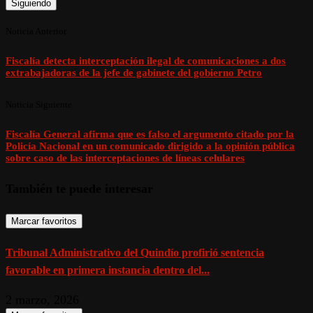
Siguiendo
Noticia Anterior
Fiscalía detecta interceptación ilegal de comunicaciones a dos
extrabajadoras de la jefe de gabinete del gobierno Petro
Noticia Siguiente
Fiscalía General afirma que es falso el argumento citado por la
Policía Nacional en un comunicado dirigido a la opinión pública
sobre caso de las interceptaciones de líneas celulares
También te puede interesar
Marcar favoritos
Tribunal Administrativo del Quindío profirió sentencia
favorable en primera instancia dentro del...
2 marzo, 2026