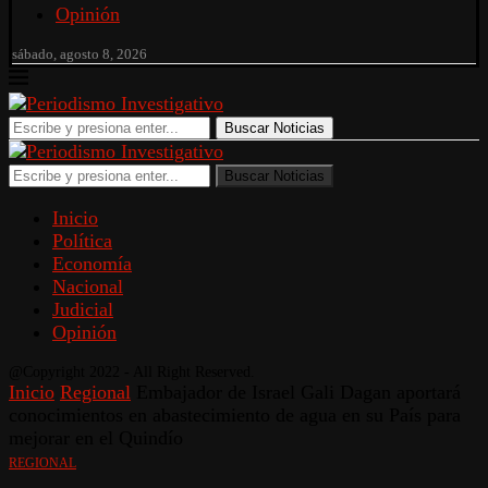
Opinión
sábado, agosto 8, 2026
Buscar Noticias
Buscar Noticias
Inicio
Política
Economía
Nacional
Judicial
Opinión
@Copyright 2022 - All Right Reserved.
Inicio
Regional
Embajador de Israel Gali Dagan aportará
conocimientos en abastecimiento de agua en su País para
mejorar en el Quindío
REGIONAL