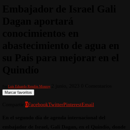
Embajador de Israel Gali
Dagan aportará
conocimientos en
abastecimiento de agua en
su País para mejorar en el
Quindío
2 junio, 2023
0 Comentarios
Por
Luis Eduardo Rendón Monroy
Marcar favoritos
Compartir
0
Facebook
Twitter
Pinterest
Email
En el segundo día de agenda internacional del
embajador de Israel, Gali Dagan, en el Quindío, donde