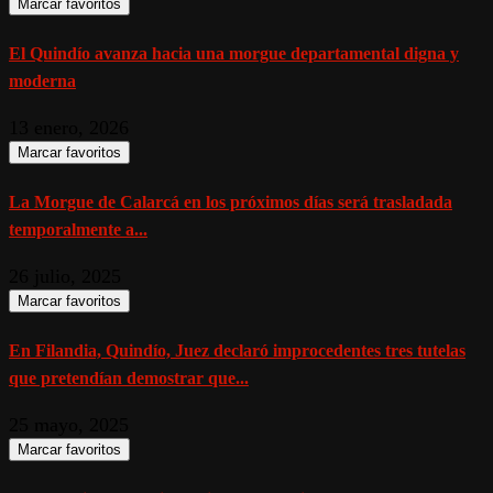
Marcar favoritos
El Quindío avanza hacia una morgue departamental digna y
moderna
13 enero, 2026
Marcar favoritos
La Morgue de Calarcá en los próximos días será trasladada
temporalmente a...
26 julio, 2025
Marcar favoritos
En Filandia, Quindío, Juez declaró improcedentes tres tutelas
que pretendían demostrar que...
25 mayo, 2025
Marcar favoritos