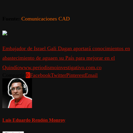
Fuente:
Comunicaciones CAD
Embajador de Israel Gali Dagan aportará conocimientos en
abastecimiento de agua
en su País para mejorar en el
Quindío
www.periodismoinvestigativo.com.co
Compartir
0
Facebook
Twitter
Pinterest
Email
Luis Eduardo Rendón Monroy