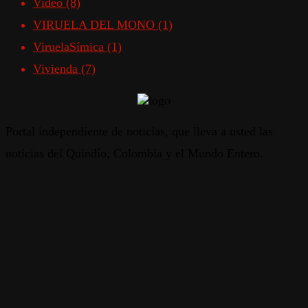
Video
(8)
VIRUELA DEL MONO
(1)
ViruelaSímica
(1)
Vivienda
(7)
Portal independiente de noticias, que lleva a usted las
noticias del Quindío, Colombia y el Mundo Entero.