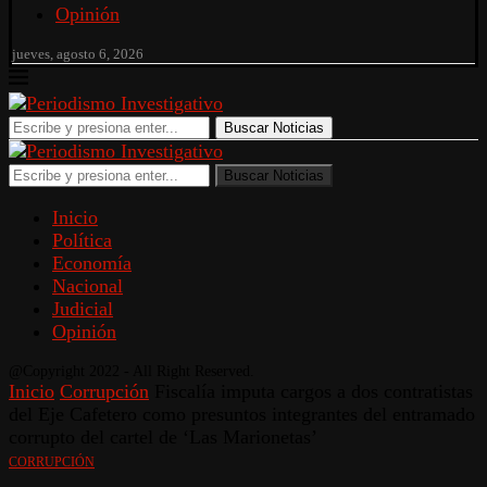
Opinión
jueves, agosto 6, 2026
Buscar Noticias
Buscar Noticias
Inicio
Política
Economía
Nacional
Judicial
Opinión
@Copyright 2022 - All Right Reserved.
Inicio
Corrupción
Fiscalía imputa cargos a dos contratistas
del Eje Cafetero como presuntos integrantes del entramado
corrupto del cartel de ‘Las Marionetas’
CORRUPCIÓN