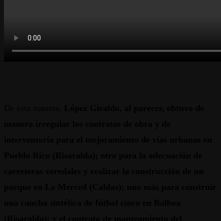
De esta manera,
López Giraldo, al parecer, obtuvo de
manera irregular los contratos de obra y de
interventoría para el mejoramiento de vías urbanas en
Pueblo Rico (Risaralda); otro para la adecuación de
carreteras veredales y realizar la construcción de un
parque en La Merced (Caldas); uno más para construir
una cancha sintética de fútbol cinco en Balboa
(Risaralda); y el contrato de manteamiento del