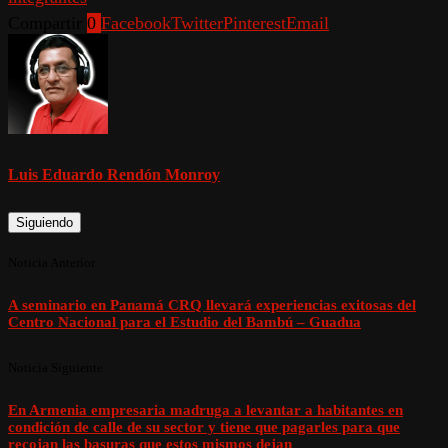
Compartir
0
Facebook
Twitter
Pinterest
Email
Luis Eduardo Rendón Monroy
Siguiendo
Noticia Anterior
A seminario en Panamá CRQ llevará experiencias exitosas del
Centro Nacional para el Estudio del Bambú – Guadua
Noticia Siguiente
En Armenia empresaria madruga a levantar a habitantes en
condición de calle de su sector y tiene que pagarles para que
recojan las basuras que estos mismos dejan