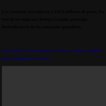
Los contratos ascendieron a 3.074 millones de pesos. En
tres de los negocios, Bedoya Grajales participó
haciendo parte de los consorcios ganadores.
En Audio: La Fiscal del caso informa cómo se habrían
direccionado los contratos