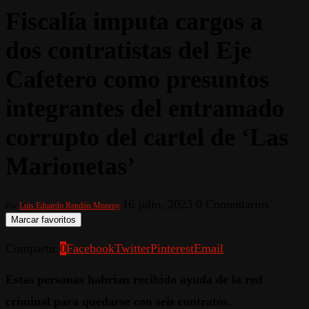
Fiscalía imputa cargos a
dos contratistas del Eje
Cafetero como presuntos
integrantes del entramado
corrupto del cartel de ‘Las
Marionetas’
16 julio, 2023
0 Comentarios
Por
Luis Eduardo Rendón Monroy
Marcar favoritos
Compartir
0
Facebook
Twitter
Pinterest
Email
Estas personas habrían recibido ayuda de la red
criminal para quedarse con seis contratos.