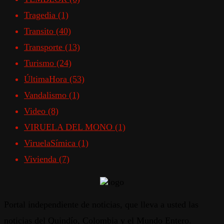
Tragedia
(1)
Transito
(40)
Transporte
(13)
Turismo
(24)
ÚltimaHora
(53)
Vandalismo
(1)
Video
(8)
VIRUELA DEL MONO
(1)
ViruelaSímica
(1)
Vivienda
(7)
Portal independiente de noticias, que lleva a usted las
noticias del Quindío, Colombia y el Mundo Entero.