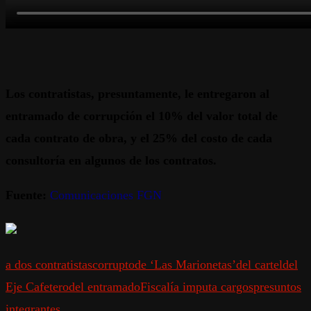
Los contratistas, presuntamente, le entregaron al
entramado de corrupción el 10% del valor total de
cada contrato de obra, y el 25% del costo de cada
consultoría en algunos de los contratos.
Fuente:
Comunicaciones FGN
a dos contratistas
corrupto
de ‘Las Marionetas’
del cartel
del
Eje Cafetero
del entramado
Fiscalía imputa cargos
presuntos
integrantes