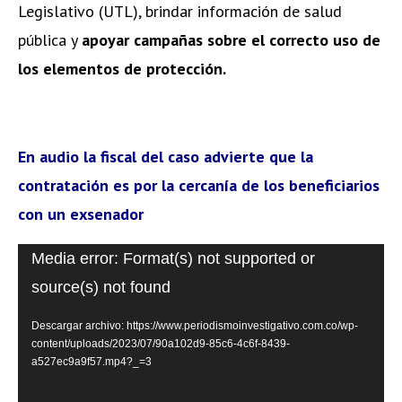
Legislativo (UTL), brindar información de salud
pública y
apoyar campañas sobre el correcto uso de
los elementos de protección.
En audio la fiscal del caso advierte que la
contratación es por la cercanía de los beneficiarios
con un exsenador
Reproductor
Media error: Format(s) not supported or
de
source(s) not found
vídeo
Descargar archivo: https://www.periodismoinvestigativo.com.co/wp-
content/uploads/2023/07/90a102d9-85c6-4c6f-8439-
a527ec9a9f57.mp4?_=3