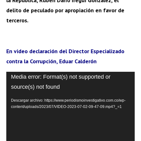
la República, Rubén Darío Iregui González, el
delito de peculado por apropiación en favor de
terceros.
En video declaración del Director Especializado
contra la Corrupción, Eduar Calderón
Reproductor
Media error: Format(s) not supported or
de
source(s) not found
vídeo
Descargar archivo: https://www.periodismoinvestigativo.com.co/wp-
content/uploads/2023/07/VIDEO-2023-07-02-09-47-09.mp4?_=1