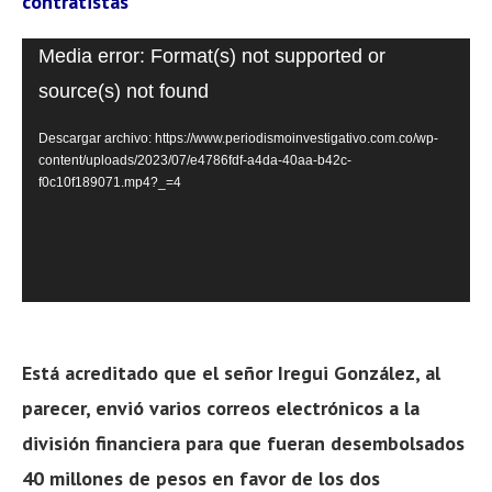
contratistas
Reproductor
Media error: Format(s) not supported or
de
source(s) not found
vídeo
Descargar archivo: https://www.periodismoinvestigativo.com.co/wp-
content/uploads/2023/07/e4786fdf-a4da-40aa-b42c-
f0c10f189071.mp4?_=4
Está acreditado que el señor Iregui González, al
parecer, envió varios correos electrónicos a la
división financiera para que fueran desembolsados
40 millones de pesos en favor de los dos