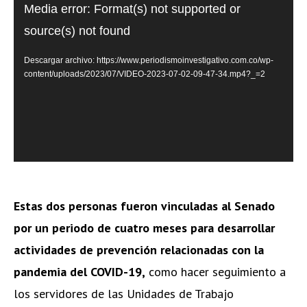
Reproductor
Media error: Format(s) not supported or
de
source(s) not found
vídeo
Descargar archivo: https://www.periodismoinvestigativo.com.co/wp-
content/uploads/2023/07/VIDEO-2023-07-02-09-47-34.mp4?_=2
Estas dos personas fueron vinculadas al Senado
por un periodo de cuatro meses para desarrollar
actividades de prevención relacionadas con la
pandemia del COVID-19,
como hacer seguimiento a
los servidores de las Unidades de Trabajo