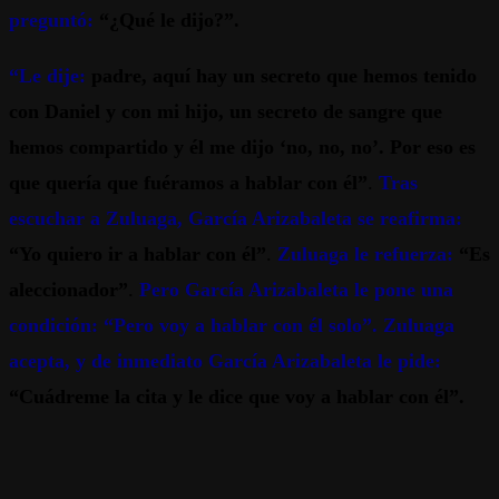
preguntó:
“¿Qué le dijo?”.
“Le dije:
padre, aquí hay un secreto que hemos tenido
con Daniel y con mi hijo, un secreto de sangre que
hemos compartido y él me dijo ‘no, no, no’. Por eso es
que quería que fuéramos a hablar con él”
.
Tras
escuchar a Zuluaga, García Arizabaleta se reafirma:
“Yo quiero ir a hablar con él”
.
Zuluaga le refuerza:
“Es
aleccionador”
.
Pero García Arizabaleta le pone una
condición: “Pero voy a hablar con él solo”. Zuluaga
acepta, y de inmediato García Arizabaleta le pide:
“Cuádreme la cita y le dice que voy a hablar con él”.