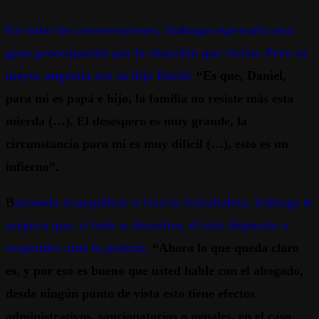
En todas las conversaciones, Zuluaga expresaba una
gran preocupación por la situación que vivían. Pero su
mayor angustia era su hijo David.
“Es que, Daniel,
para mí es papá e hijo, la familia no resiste más esta
mierda (…). El desespero es muy grande, la
circunstancia para mí es muy difícil (…), esto es un
infierno”.
B
uscando tranquilizar a García Arizabaleta, Zuluaga le
asegura que, si todo se descubre, él está dispuesto a
responder ante la justicia.
“Ahora lo que queda claro
es, y por eso es bueno que usted hable con el abogado,
desde ningún punto de vista esto tiene efectos
administrativos, sancionatorios o penales, en el caso