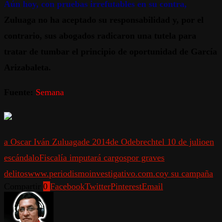
Aún hoy, con pruebas irrefutables en su contra,
Zuluaga no ha aceptado su responsabilidad y, por el
contrario, sus abogados radicaron una tutela para
tratar de tumbar el principio de oportunidad de García
Arizabaleta.
Fuente:
Semana
a Oscar Iván Zuluaga
de 2014
de Odebrecht
el 10 de julio
en
escándalo
Fiscalía imputará cargos
por graves
delitos
www.periodismoinvestigativo.com.co
y su campaña
Compartir
0
Facebook
Twitter
Pinterest
Email