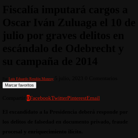
Fiscalía imputará cargos a
Oscar Iván Zuluaga el 10 de
julio por graves delitos en
escándalo de Odebrecht y
su campaña de 2014
5 julio, 2023
0 Comentarios
Por
Luis Eduardo Rendón Monroy
Marcar favoritos
Compartir
0
Facebook
Twitter
Pinterest
Email
El excandidato a la Presidencia deberá responde por
los delitos de falsedad en documento privado, fraude
procesal y enriquecimiento ilícito.