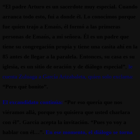
“El padre Arturo es un sacerdote muy especial. Cuando
arranca todo esto, fui a donde él. Lo conocimos porque
fue quien trajo a Emaús, él formó a las primeras
personas de Emaús, a mi señora. Él es un padre que
tiene su congregación propia y tiene una casita ahí en la
85 antes de llegar a la paralela. Entonces, su casa es su
iglesia, es un sitio de oración y de diálogo especial”
,
le
cuenta Zuluaga a García Arizabaleta, quien solo exclama:
“Pero qué bonito”.
El excandidato continúa:
“Por eso quería que nos
viéramos allá, porque yo quisiera que usted charlara
con él”. García acepta la invitación. “Pues yo voy a
hablar con él…”.
En ese momento, el diálogo se torna