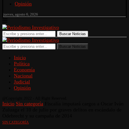
Opinión
jueves, agosto 6, 2026
Buscar Noticias
Buscar Noticias
Inicio
Política
Economía
Nacional
Judicial
Opinión
@Copyright 2022 - All Right Reserved.
Inicio
Sin categoría
Fiscalía imputará cargos a Oscar Iván
Zuluaga el 10 de julio por graves delitos en escándalo de
Odebrecht y su campaña de 2014
SIN CATEGORÍA