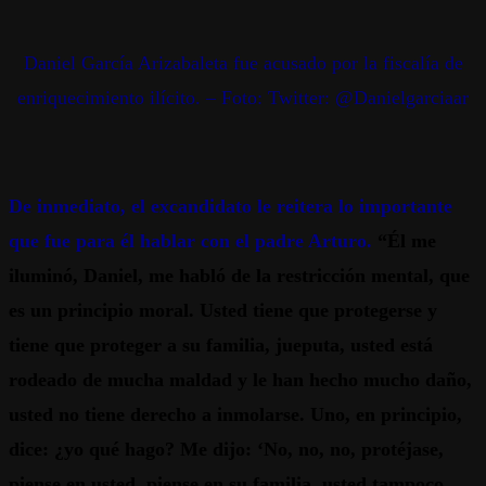
Daniel García Arizabaleta fue acusado por la fiscalía de
enriquecimiento ilícito. – Foto: Twitter: @Danielgarciaar
De inmediato, el excandidato le reitera lo importante
que fue para él hablar con el padre Arturo.
“Él me
iluminó, Daniel, me habló de la restricción mental, que
es un principio moral. Usted tiene que protegerse y
tiene que proteger a su familia, jueputa, usted está
rodeado de mucha maldad y le han hecho mucho daño,
usted no tiene derecho a inmolarse. Uno, en principio,
dice: ¿yo qué hago? Me dijo: ‘No, no, no, protéjase,
piense en usted, piense en su familia, usted tampoco