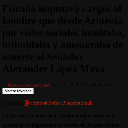
Fiscalía imputará cargos al
hombre que desde Armenia
por redes sociales insultaba,
intimidaba y amenazaba de
muerte al Senador
Alexander López Maya
24 julio, 2023
0 Comentarios
Por
Luis Eduardo Rendón Monroy
Marcar favoritos
Compartir
0
Facebook
Twitter
Pinterest
Email
La Fiscalía General de la Nación radicó solicitud de
audiencia de imputación en contra de Jhonny Alonso