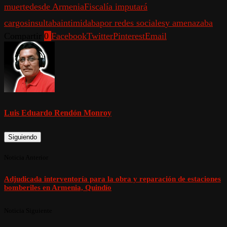
muerte
desde Armenia
Fiscalía imputará
cargos
insultaba
intimidaba
por redes sociales
y amenazaba
Compartir
0
Facebook
Twitter
Pinterest
Email
Luis Eduardo Rendón Monroy
Siguiendo
Noticia Anterior
Adjudicada interventoría para la obra y reparación de estaciones
bomberiles en Armenia, Quindío
Noticia Siguiente