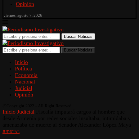
Opinión
viernes, agosto 7, 2026
Buscar Noticias
Buscar Noticias
Inicio
Política
Economía
Nacional
Judicial
Opinión
@Copyright 2022 - All Right Reserved.
Inicio
Judicial
Fiscalía imputará cargos al hombre que
desde Armenia por redes sociales insultaba, intimidaba y
amenazaba de muerte al Senador Alexander López Maya
JUDICIAL