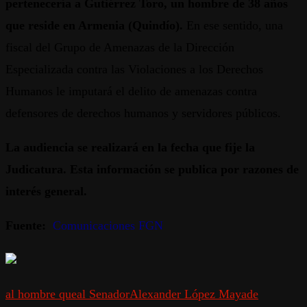
pertenecería a Gutiérrez Toro, un hombre de 38 años
que reside en Armenia (Quindío).
En ese sentido, una
fiscal del Grupo de Amenazas de la Dirección
Especializada contra las Violaciones a los Derechos
Humanos le imputará el delito de amenazas contra
defensores de derechos humanos y servidores públicos.
La audiencia se realizará en la fecha que fije la
Judicatura. Esta información se publica por razones de
interés general.
Fuente:
Comunicaciones FGN
al hombre que
al Senador
Alexander López Maya
de