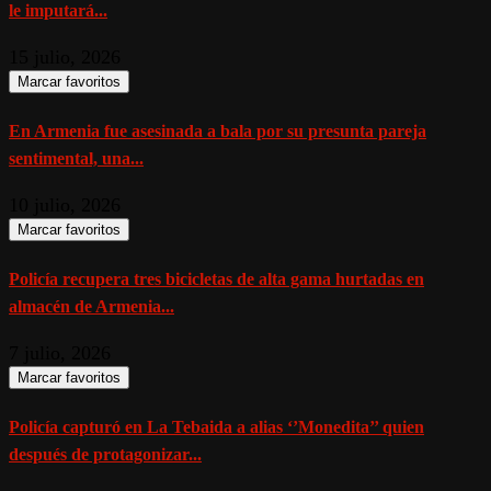
le imputará...
15 julio, 2026
Marcar favoritos
En Armenia fue asesinada a bala por su presunta pareja
sentimental, una...
10 julio, 2026
Marcar favoritos
Policía recupera tres bicicletas de alta gama hurtadas en
almacén de Armenia...
7 julio, 2026
Marcar favoritos
Policía capturó en La Tebaida a alias ‘’Monedita’’ quien
después de protagonizar...