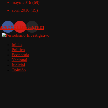
mayo 2016
(69)
abril 2016
(19)
acebook
Youtube
Instagram
Inicio
Política
Economía
Nacional
Judicial
Opinión