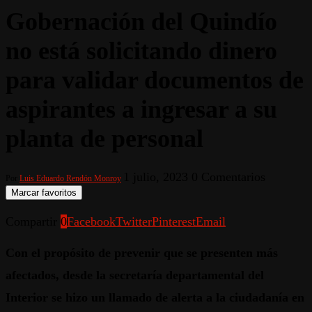
Gobernación del Quindío
no está solicitando dinero
para validar documentos de
aspirantes a ingresar a su
planta de personal
1 julio, 2023
0 Comentarios
Por
Luis Eduardo Rendón Monroy
Marcar favoritos
Compartir
0
Facebook
Twitter
Pinterest
Email
Con el propósito de prevenir que se presenten más
afectados, desde la secretaría departamental del
Interior se hizo un llamado de alerta a la ciudadanía en