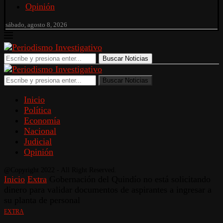
Opinión
sábado, agosto 8, 2026
Buscar Noticias
Buscar Noticias
Inicio
Política
Economía
Nacional
Judicial
Opinión
@Copyright 2022 - All Right Reserved.
Inicio
Extra
Gobernación del Quindío no está solicitando
dinero para validar documentos de aspirantes a ingresar a
su planta de personal
EXTRA