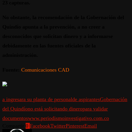
23 capturas.
No obstante, la recomendación de la Gobernación del
Quindío apunta a la prevención, a no creer a
desconocidos que solicitan dinero y a informarse
debidamente en las fuentes oficiales de la
administración.
Fuente:
Comunicaciones CAD
a ingresar
a su planta de personal
de aspirantes
Gobernación
del Quindío
no está solicitando dinero
para validar
documentos
www.periodismoinvestigativo.com.co
Compartir
0
Facebook
Twitter
Pinterest
Email