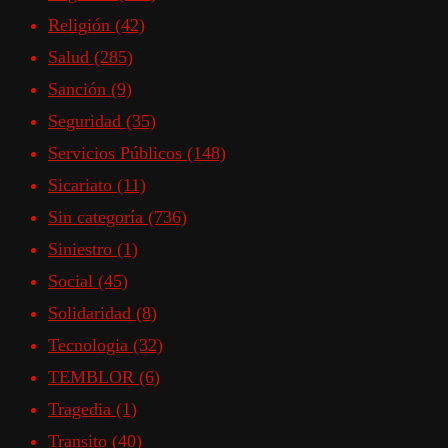
Religión
(42)
Salud
(285)
Sanción
(9)
Seguridad
(35)
Servicios Públicos
(148)
Sicariato
(11)
Sin categoría
(736)
Siniestro
(1)
Social
(45)
Solidaridad
(8)
Tecnologia
(32)
TEMBLOR
(6)
Tragedia
(1)
Transito
(40)