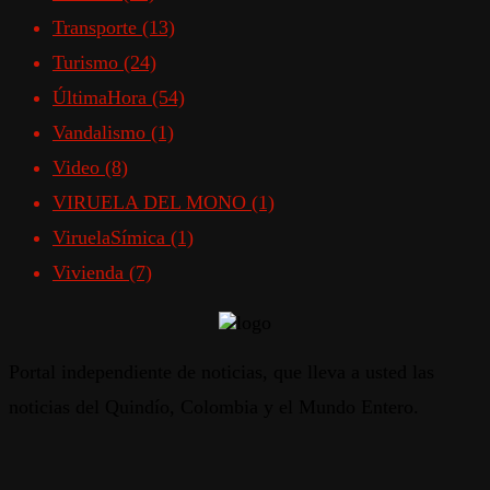
Transporte
(13)
Turismo
(24)
ÚltimaHora
(54)
Vandalismo
(1)
Video
(8)
VIRUELA DEL MONO
(1)
ViruelaSímica
(1)
Vivienda
(7)
Portal independiente de noticias, que lleva a usted las
noticias del Quindío, Colombia y el Mundo Entero.