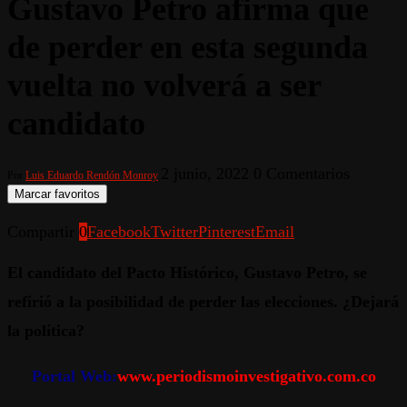
Gustavo Petro afirma que
de perder en esta segunda
vuelta no volverá a ser
candidato
2 junio, 2022
0 Comentarios
Por
Luis Eduardo Rendón Monroy
Marcar favoritos
Compartir
0
Facebook
Twitter
Pinterest
Email
El candidato del Pacto Histórico, Gustavo Petro, se
refirió a la posibilidad de perder las elecciones. ¿Dejará
la política?
Portal Web:
www.periodismoinvestigativo.com.co