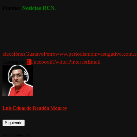
Fuente:
Noticias RCN.
elecciónes
Gustavo
Petro
www.periodismoinvestigativo.com.c
Compartir
0
Facebook
Twitter
Pinterest
Email
Luis Eduardo Rendón Monroy
Siguiendo
Noticia Anterior