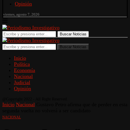
Opinión
viernes, agosto 7, 2026
Buscar Noticias
Buscar Noticias
Inicio
Política
Economía
Nacional
Judicial
Opinión
@Copyright 2022 - All Right Reserved.
Inicio
Nacional
Gustavo Petro afirma que de perder en esta
segunda vuelta no volverá a ser candidato
NACIONAL