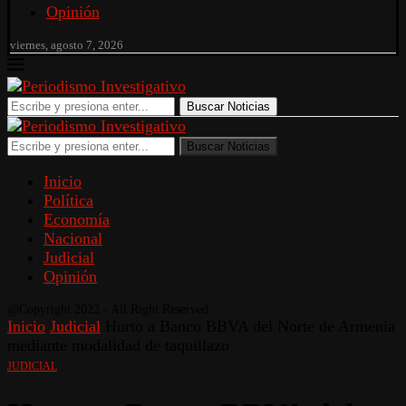
Opinión
viernes, agosto 7, 2026
Buscar Noticias
Buscar Noticias
Inicio
Política
Economía
Nacional
Judicial
Opinión
@Copyright 2022 - All Right Reserved.
Inicio
Judicial
Hurto a Banco BBVA del Norte de Armenia
mediante modalidad de taquillazo
JUDICIAL