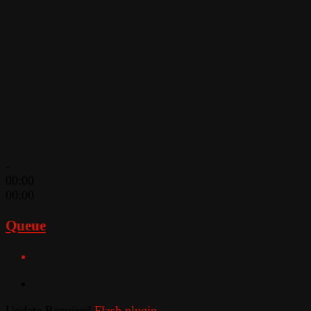
-
00:00
00:00
Queue
Update Required
Flash plugin