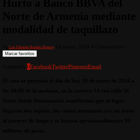
Hurto a Banco BBVA del
Norte de Armenia mediante
modalidad de taquillazo
18 enero, 2024
0 Comentarios
Por
Luis Eduardo Rendón Monroy
Marcar favoritos
Compartir
0
Facebook
Twitter
Pinterest
Email
El caso se presentó el día de hoy 18 de enero de 2024 a
las 10:08 de la mañana, en la carrera 14 con calle 16
Norte donde funcionarios manifiestan que al lugar
llegaron dos sujetos, los cuales amenazan con un arma
al parecer de fuego y se hurtan aproximadamente 10
millones de pesos.