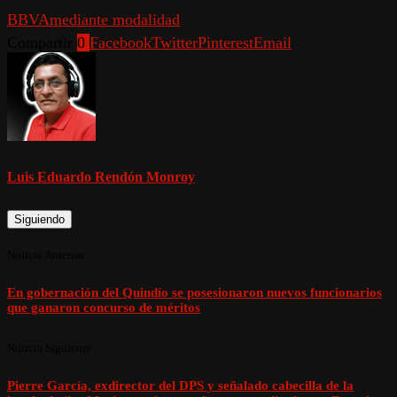
BBVA
mediante modalidad
Compartir
0
Facebook
Twitter
Pinterest
Email
Luis Eduardo Rendón Monroy
Siguiendo
Noticia Anterior
En gobernación del Quindío se posesionaron nuevos funcionarios
que ganaron concurso de méritos
Noticia Siguiente
Pierre García, exdirector del DPS y señalado cabecilla de la