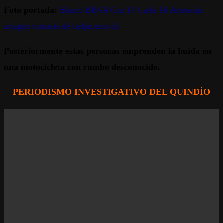
Foto portada:
Banco BBVA Cra 14 Calle 16 Armenia,
imagen tomada de helpmecovid
Posteriormente estas personas emprenden la huida en
una motocicleta con rumbo desconocido.
PERIODISMO INVESTIGATIVO DEL QUINDÍO