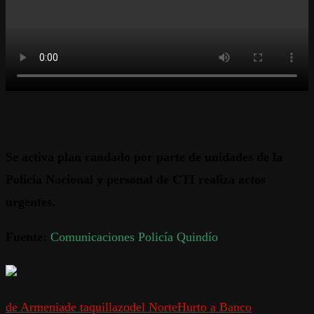
Se activa plan candado por parte de unidades de la
Policía Nacional y personal de CTI realiza actos
urgentes.
Fuente:
Comunicaciones Policía Quindío
de Armenia
de taquillazo
del Norte
Hurto a Banco