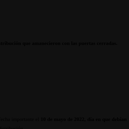
distribución que amanecieron con las puertas cerradas.
fecha importante el
10 de mayo de 2022, día en que debían
distribución.