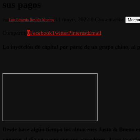
sus pagos
11 mayo, 2022
0 Comentarios
Marcar
Por
Luis Eduardo Rendón Monroy
Compartir
0
Facebook
Twitter
Pinterest
Email
La inyección de capital por parte de un grupo chino, al p
Desde hace algún tiempo los almacenes Justo & Bueno en
ponerse al día en pagos con sus acreedores
. Al no lograrl