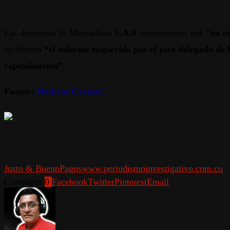
Las directivas de Mercadería
S.A.S
reconocieron que
“no e
recibieron
“el informe requerido por el juez delegado de 
capitalización
”.
Fuente:
Noticias Caracol.
Justo & Bueno
Pagos
www.periodismoinvestigativo.com.co
Compartir
0
Facebook
Twitter
Pinterest
Email