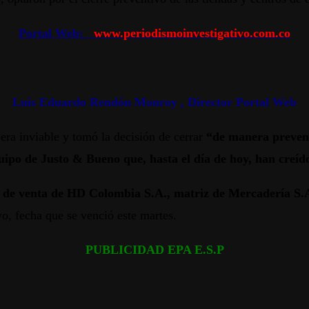
Portal Web:
www.periodismoinvestigativo.com.co
Luis Eduardo Rendón Monroy , Director Portal Web
 era inviable y tomó la decisión de cerrar
“de manera prevent
uipo de Justo & Bueno que, hasta el día de hoy, han creíd
 de venta de HD Colombia S.A., matriz de Mercadería S.A.
o, fecha que se venció este martes.
PUBLICIDAD EPA E.S.P