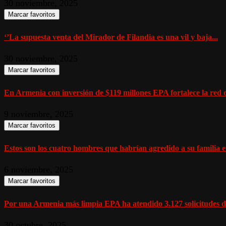
30 noviembre, 2025
Marcar favoritos
‘’La supuesta venta del Mirador de Filandia es una vil y baja...
30 noviembre, 2025
Marcar favoritos
En Armenia con inversión de $119 millones EPA fortalece la red d
9 noviembre, 2025
Marcar favoritos
Estos son los cuatro hombres que habrían agredido a su familia en
6 noviembre, 2025
Marcar favoritos
Por una Armenia más limpia EPA ha atendido 3.127 solicitudes de
30 octubre, 2025