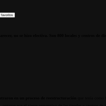
 favoritos
arecer, no se hizo efectiva. Son 800 locales y centros de 
traron en un proceso de reestructuración
que tenía como 
o, optaron por el cierre preventivo de las tiendas y centros de 