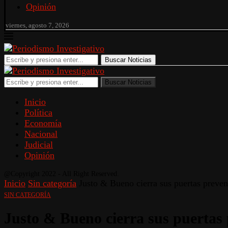
Opinión
viernes, agosto 7, 2026
Buscar Noticias
Buscar Noticias
Inicio
Política
Economía
Nacional
Judicial
Opinión
@Copyright 2022 - All Right Reserved.
Inicio
Sin categoría
Justo & Bueno cierra sus puertas preven
SIN CATEGORÍA
Justo & Bueno cierra sus puertas 