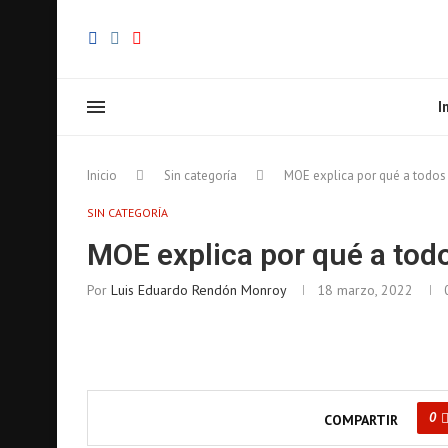
I
Inicio
Sin categoría
MOE explica por qué a todos
SIN CATEGORÍA
MOE explica por qué a tod
Por
Luis Eduardo Rendón Monroy
18 marzo, 2022
0
COMPARTIR