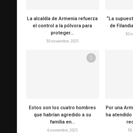
La alcaldía de Armenia refuerza
‘’La supues
el control a la pólvora para
de Filandia
proteger...
30 n
30 noviembre, 2025
Estos son los cuatro hombres
Por una Arm
que habrían agredido a su
ha atendido 
familia en...
rec
6 noviembre, 2025
30 