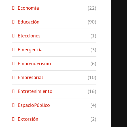
Economía
(22)
Educación
(90)
Elecciones
(1)
Emergencia
(3)
Emprenderismo
(6)
Empresarial
(10)
Entretenimiento
(16)
EspacioPúblico
(4)
Extorsión
(2)