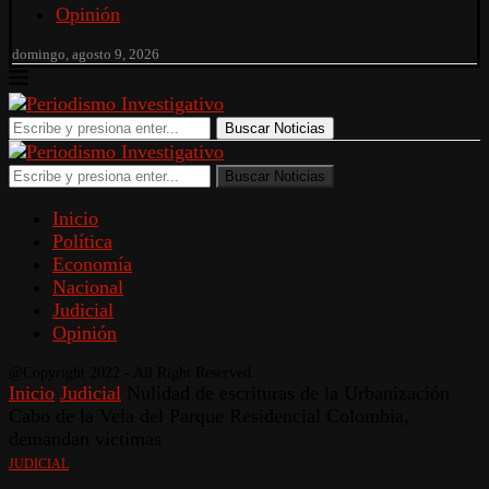
Opinión
domingo, agosto 9, 2026
Buscar Noticias
Buscar Noticias
Inicio
Política
Economía
Nacional
Judicial
Opinión
@Copyright 2022 - All Right Reserved.
Inicio
Judicial
Nulidad de escrituras de la Urbanización
Cabo de la Vela del Parque Residencial Colombia,
demandan victimas
JUDICIAL