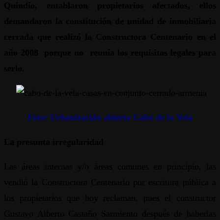
Quindío, entablaron propietarios afectados, ellos
demandaron la constitución de unidad de inmobiliaria
cerrada que realizó la Constructora Centenario en el
año 2008 porque no reunía los requisitos legales para
serlo.
Foto: Urbanización abierta Cabo de la Vela
La presunta irregularidad
Las áreas internas y/o áreas comunes en principio, las
vendió la Constructora Centenario por escritura pública a
los propietarios que hoy reclaman, pues el constructor
Gustavo Alberto Castaño Sarmiento después de haberlas