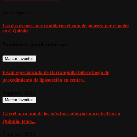
Noticia Siguiente
Los dos excuras que cambiaron el voto de pobreza por el poder
en el Quindío
También te puede interesar
Marcar favoritos
Fiscal especializada de Barranquilla fallece luego de
procedimiento de liposucción en centro...
8 agosto, 2026
Marcar favoritos
Cárcel para uno de los más buscados por narcotráfico en
Quindío, tenía...
7 agosto, 2026