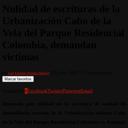
Nulidad de escrituras de la
Urbanización Cabo de la
Vela del Parque Residencial
Colombia, demandan
victimas
23 julio, 2017
0 Comentarios
Por
Luis Eduardo Rendón Monroy
Marcar favoritos
Compartir
0
Facebook
Twitter
Pinterest
Email
Demanda por nulidad en la escritura de unidad de
inmobiliaria cerrada de la Urbanización abierta Cabo
de la Vela del Parque Residencial Colombia en Armenia