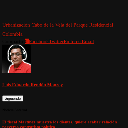
Urbanización Cabo de la Vela del Parque Residencial
Colombia
Compartir
0
Facebook
Twitter
Pinterest
Email
Luis Eduardo Rendón Monroy
Siguiendo
Noticia Anterior
El fiscal Martínez muestra los dientes, quiere acabar relación
perversa contratista político