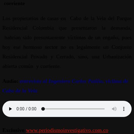
corriente
Los propietarios de casas en Cabo de la Vela del Parque
Residencial Colombia que presentaron la demanda,
habrían sido presuntamente víctimas de un engaño, pues
hoy ese hermoso sector no es legalmente un Conjunto
Residencial Privado y Cerrado, sino, una Urbanización
abierta común y corriente.
Audio:
entrevista al Ingeniero Carlos Patiño, victima de
Cabo de la Vela
Exclusivo
www.periodismoinvestigativo.com.co