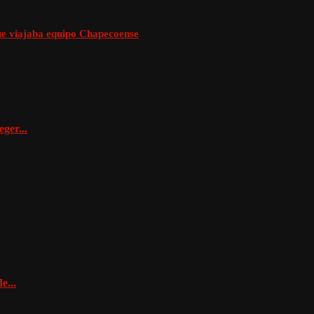
que viajaba equipo Chapecoense
ger...
e...