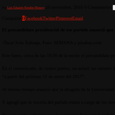
29 noviembre, 2016
0 Comentarios
Por
Luis Eduardo Rendón Monroy
Compartir
0
Facebook
Twitter
Pinterest
Email
El precandidato presidencial de ese partido anunció que 
Óscar Iván Zuluaga. Foto: SEMANA y pixabay.com
Este lunes, cerca de las 10:30 de la noche el precandidato 
En el comunicado, de cuatro puntos, no aclaró las razones d
“a partir del próximo 15 de enero del 2017”.
Al mismo tiempo anunció que la abogada de la Universidad J
Y agregó que la vocería del partido estará a cargo de los tr