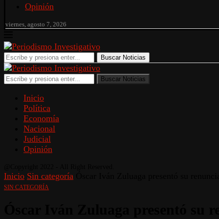
Opinión
viernes, agosto 7, 2026
Buscar Noticias
Buscar Noticias
Inicio
Política
Economía
Nacional
Judicial
Opinión
@Copyright 2022 - All Right Reserved.
Inicio
Sin categoría
Óscar Iván Zuluaga presentó su renuncia
SIN CATEGORÍA
Óscar Iván Zuluaga presentó su re