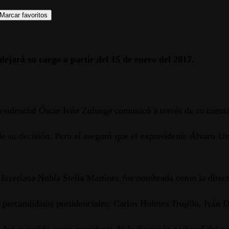
Marcar favoritos
dejará su cargo a partir del 15 de enero del 2017.
presidencial Óscar Iván Zuluaga comunicó a través de su cuent
e su decisión. Pero sí aseguró que el expresidente Álvaro Uri
averiana Nubia Stella Martínez fue nombrada como la directo
es precandidatos presidenciales: Carlos Holmes Trujillo, Iván