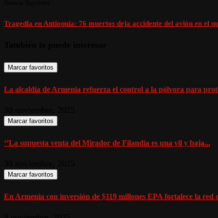
Noticia Siguiente
Tragedia en Antioquia: 76 muertos deja accidente del avión en el 
También te puede interesar
Marcar favoritos
La alcaldía de Armenia refuerza el control a la pólvora para prote
30 noviembre, 2025
Marcar favoritos
‘’La supuesta venta del Mirador de Filandia es una vil y baja...
30 noviembre, 2025
Marcar favoritos
En Armenia con inversión de $119 millones EPA fortalece la red d
9 noviembre, 2025