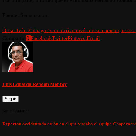
Por otra parte, informó que el exministro Fernando Londoño 
Fuente: Semana.com
Óscar Iván Zuluaga comunicó a través de su cuenta que se a
Compartir
0
Facebook
Twitter
Pinterest
Email
Luis Eduardo Rendón Monroy
Seguir
Noticia Anterior
Reportan accidentado avión en el que viajaba el equipo Chapecoen