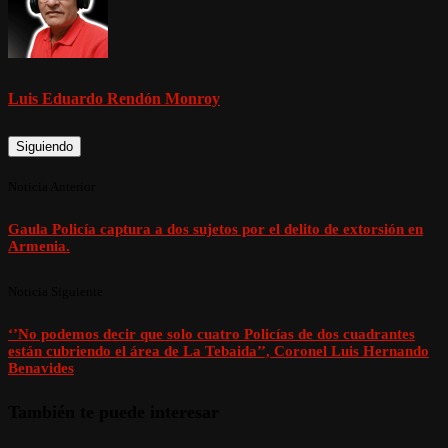
Luis Eduardo Rendón Monroy
Siguiendo
Noticia Anterior
Gaula Policía captura a dos sujetos por el delito de extorsión en
Armenia.
Noticia Siguiente
‘’No podemos decir que solo cuatro Policías de dos cuadrantes
están cubriendo el área de La Tebaida’’, Coronel Luis Hernando
Benavides
También te puede interesar