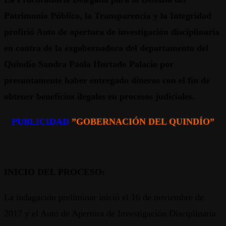
Patrimonio Público, la Transparencia y la Integridad
profirió Auto de apertura de investigación disciplinaria
en contra de la exgobernadora del departamento del
Quindío Sandra Paola Hurtado Palacio por
presuntamente haber entregado dineros con el fin de
obtener beneficios ilegales en procesos judiciales.
PUBLICIDAD
”GOBERNACIÓN DEL QUINDÍO”
INICIO DEL PROCESO:
La indagación preliminar inició el 16 de noviembre de
2017 y el Auto de Apertura de Investigación Disciplinaria