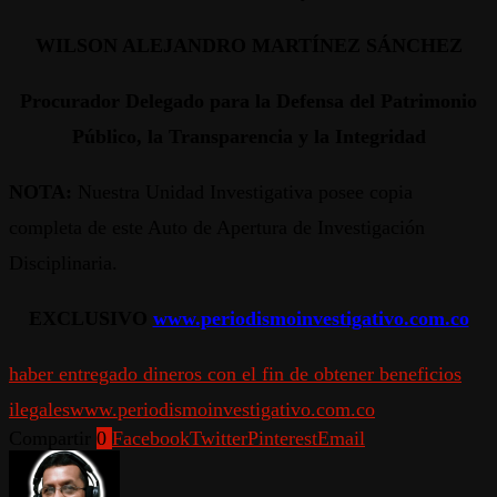
WILSON ALEJANDRO MARTÍNEZ SÁNCHEZ
Procurador Delegado para la Defensa del Patrimonio
Público, la Transparencia y la Integridad
NOTA:
Nuestra Unidad Investigativa posee copia
completa de este Auto de Apertura de Investigación
Disciplinaria.
EXCLUSIVO
www.periodismoinvestigativo.com.co
haber entregado dineros con el fin de obtener beneficios
ilegales
www.periodismoinvestigativo.com.co
Compartir
0
Facebook
Twitter
Pinterest
Email