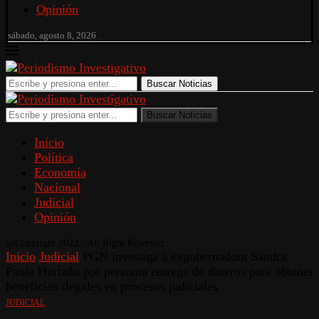
Opinión
sábado, agosto 8, 2026
Buscar Noticias
Buscar Noticias
Inicio
Política
Economía
Nacional
Judicial
Opinión
@Copyright 2022 - All Right Reserved.
Inicio
Judicial
PGN investiga a exgobernadora Sandra
Paola Hurtado por presunta entrega de dineros para obtener
beneficios ilegales en procesos judiciales
JUDICIAL