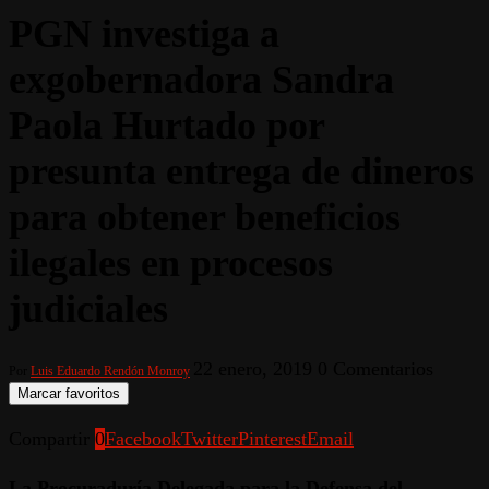
PGN investiga a
exgobernadora Sandra
Paola Hurtado por
presunta entrega de dineros
para obtener beneficios
ilegales en procesos
judiciales
22 enero, 2019
0 Comentarios
Por
Luis Eduardo Rendón Monroy
Marcar favoritos
Compartir
0
Facebook
Twitter
Pinterest
Email
La Procuraduría Delegada para la Defensa del