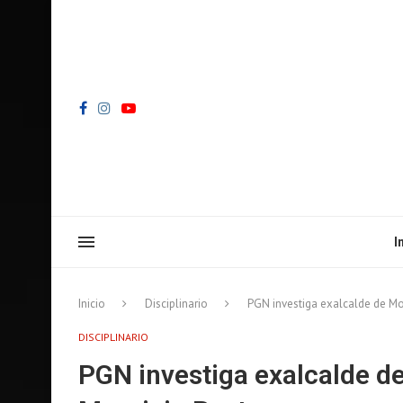
I
Inicio
Disciplinario
PGN investiga exalcalde de Mo
DISCIPLINARIO
PGN investiga exalcalde d