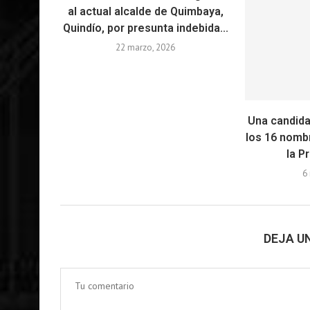
al actual alcalde de Quimbaya,
Quindío, por presunta indebida...
22 marzo, 2026
Una candida
los 16 nombr
la P
6
DEJA U