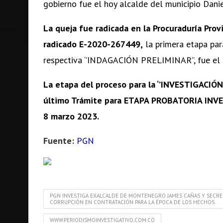
gobierno fue el hoy alcalde del municipio Danie
La queja fue radicada en la Procuraduría Prov
radicado E-2020-267449,
la primera etapa para
respectiva ‘’INDAGACIÓN PRELIMINAR’’, fue el
La etapa del proceso para la ‘’INVESTIGACIÓN 
último Trámite para ETAPA PROBATORIA INVE
8 marzo 2023.
Fuente:
PGN
PGN INVESTIGA EXALCALDE DE MONTENEGRO JAMES CAÑAS Y SECRE
CORRUPCIÓN EN CONTRATACIÓN PARA LA ÉPOCA DE LOS HECHOS.
WWW.PERIODISMOINVESTIGATIVO.COM.CO