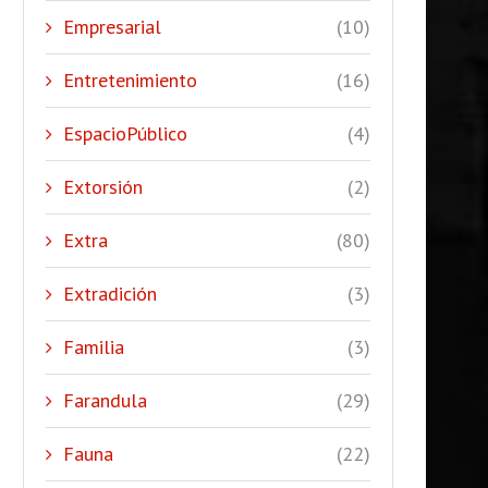
Empresarial
(10)
Entretenimiento
(16)
EspacioPúblico
(4)
Extorsión
(2)
Extra
(80)
Extradición
(3)
Familia
(3)
Farandula
(29)
Fauna
(22)