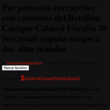
Por presunta corrupción
con camiones del Batallón
Cacique Calarcá Fiscalía 20
Seccional imputa cargos a
dos altos mandos
7 marzo, 2024
0 Comentarios
Por
Luis Eduardo Rendón Monroy
Marcar favoritos
Compartir
0
Facebook
Twitter
Pinterest
Email
Algunos soldados profesionales del Batallón Cacique
Calarcá, presuntamente habrían utilizado como
conductores y con presuntas órdenes de sus superiores,