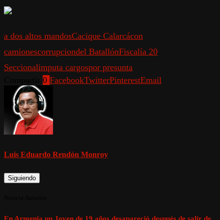
a dos altos mandos
Cacique Calarcá
con
camiones
corrupcion
del Batallón
Fiscalía 20
Seccional
imputa cargos
por presunta
Compartir
0
Facebook
Twitter
Pinterest
Email
Luis Eduardo Rendón Monroy
Siguiendo
Noticia Anterior
En Armenia un Joven de 19 años desapareció después de salir de