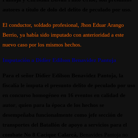
autores a título de dolo del delito de peculado por uso.
El conductor, soldado profesional, Jhon Eduar Arango
Berrio, ya había sido imputado con anterioridad a este
nuevo caso por los mismos hechos.
Imputación a Didier Edilson Benavidez Pantoja
Para el señor Didier Edilson Benavidez Pantoja, la
fiscalía le imputa el presunto delito de peculado por uso
en concurso homogéneo en 16 eventos en calidad de
autor
,
quien para la época de los hechos se
desempeñaba funcionalmente como jefe sección de
transportes del Batallón de apoyo a servicios para el
combate No 8 Cacique Calarcá,
Benavides Pantoja no