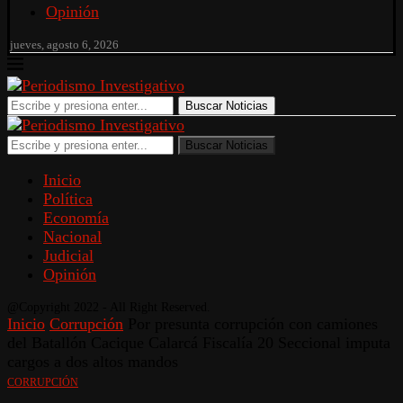
Opinión
jueves, agosto 6, 2026
Buscar Noticias
Buscar Noticias
Inicio
Política
Economía
Nacional
Judicial
Opinión
@Copyright 2022 - All Right Reserved.
Inicio
Corrupción
Por presunta corrupción con camiones
del Batallón Cacique Calarcá Fiscalía 20 Seccional imputa
cargos a dos altos mandos
CORRUPCIÓN