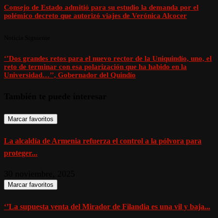
Consejo de Estado admitió para su estudio la demanda por el
polémico decreto que autorizó viajes de Verónica Alcocer
Noticia Siguiente
‘’Dos grandes retos para el nuevo rector de la Uniquindío, uno, el
reto de terminar con esa polarización que ha habido en la
Universidad…’’, Gobernador del Quindío
También te puede interesar
Marcar favoritos
La alcaldía de Armenia refuerza el control a la pólvora para
proteger...
30 noviembre, 2025
Marcar favoritos
‘’La supuesta venta del Mirador de Filandia es una vil y baja...