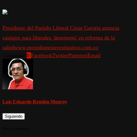
Presidente del Partido Liberal César Gaviria anuncia
castigos para liberales 'desertores' en reforma de la
salud
www.periodismoinvestigativo.com.co
Compartir
0
Facebook
Twitter
Pinterest
Email
Luis Eduardo Rendón Monroy
Siguiendo
Noticia Anterior