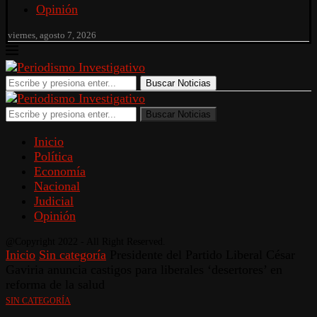
Opinión
viernes, agosto 7, 2026
Buscar Noticias
Buscar Noticias
Inicio
Política
Economía
Nacional
Judicial
Opinión
@Copyright 2022 - All Right Reserved.
Inicio
Sin categoría
Presidente del Partido Liberal César
Gaviria anuncia castigos para liberales ‘desertores’ en
reforma de la salud
SIN CATEGORÍA