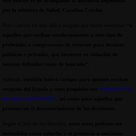
este martes es no acompañar la iniciativa impulsada
por la ministra de Salud, Carolina Corcho.
Pero Gaviria va más allá y asegura que habrá sanciones
“a
aquellos que reciban nombramientos u otro tipo de
prebendas o compromisos de recursos para destinos
públicos o privados, que incurren en violación de
normas definidas como de bancada”.
Además,
también habrá castigos para quienes reciban
recursos del Estado y cuyo propósito sea
“vulnerar” las
decisiones del Partido”
,
así como para aquellos que
promuevan el desconocimiento de las decisiones.
Según el jefe de los liberales,
estos actos podrían ser
entendidos como cohecho y se prestaría a sanciones