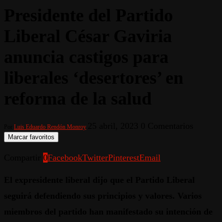
Presidente del Partido
Liberal César Gaviria
anuncia castigos para
liberales ‘desertores’ en
reforma de la salud
25 abril, 2023
0 Comentarios
Por
Luis Eduardo Rendón Monroy
Marcar favoritos
Compartir
0
Facebook
Twitter
Pinterest
Email
El expresidente liberal dijo que el Partido Liberal
seguirá defendiendo sus principios y valores. Varios
miembros del partido han manifestado su intención de