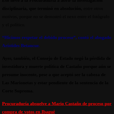
Eso llevó a la Procuraduría a abrir la investigación
disciplinaria, que terminó en absolución,
entre otros
motivos, porque no se demostró el nexo entre el fotógrafo
y el político.
“Hicimos respetar el debido proceso”, contó el abogado
Arístides Betancur.
Ayer, también, el Consejo de Estado negó la pérdida de
investidura y muerte política de Castaño porque aún se
presume inocente, pese a que aceptó ser la cabeza de
Las Marionetas y estar pendiente de la sentencia de la
Corte Suprema.
Procuraduría absuelve a Mario Castaño de proceso por
compra de votos en Ibagué