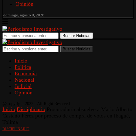
Opinión
domingo, agosto 9, 2026
Buscar Noticias
Buscar Noticias
Inicio
Política
Economía
Nacional
Judicial
Opinión
@Copyright 2022 - All Right Reserved.
Inicio
Disciplinario
Procuraduría absuelve a Mario Alberto
Castaño Pérez por proceso de compra de votos en Ibagué,
Tolima
DISCIPLINARIO