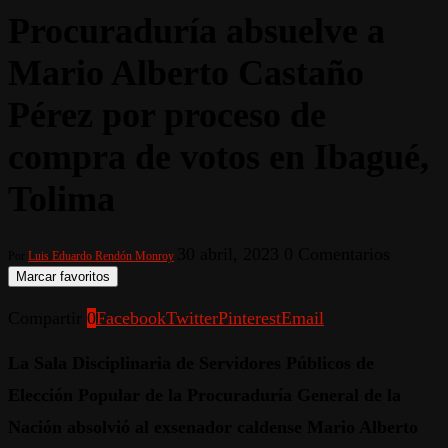
Procuraduría absuelve a
Mario Alberto Castaño
Pérez por proceso de
compra de votos en Ibagué,
Tolima
30 abril, 2023
0 Comentarios
Por
Luis Eduardo Rendón Monroy
Marcar favoritos
Compartir
0
Facebook
Twitter
Pinterest
Email
La Sala Disciplinaria de Servidores Públicos de
Elección Popular de la Procuraduría General de la
Nación absolvió al exsenador caldense Mario Alberto