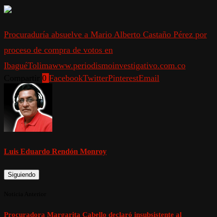
Procuraduría absuelve a Mario Alberto Castaño Pérez por
proceso de compra de votos en
Ibagué
Tolima
www.periodismoinvestigativo.com.co
Compartir
0
Facebook
Twitter
Pinterest
Email
Luis Eduardo Rendón Monroy
Siguiendo
Noticia Anterior
Procuradora Margarita Cabello declaró insubsistente al