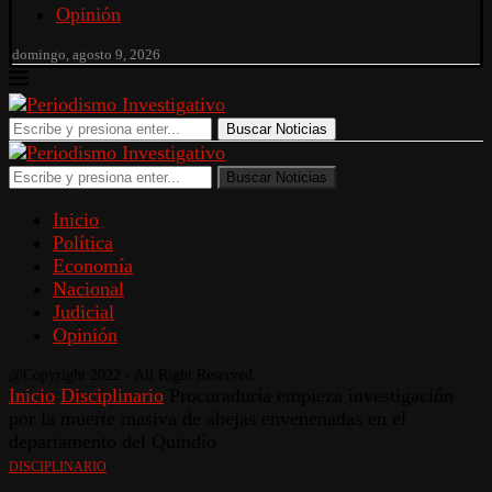
Opinión
domingo, agosto 9, 2026
Buscar Noticias
Buscar Noticias
Inicio
Política
Economía
Nacional
Judicial
Opinión
@Copyright 2022 - All Right Reserved.
Inicio
Disciplinario
Procuraduría empieza investigación
por la muerte masiva de abejas envenenadas en el
departamento del Quindío
DISCIPLINARIO