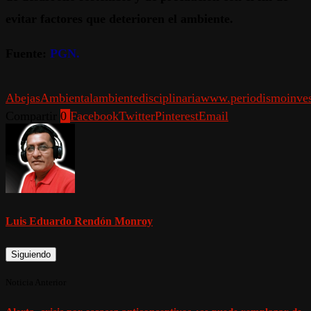
evitar factores que deterioren el ambiente.
Fuente:
PGN.
Abejas
Ambiental
ambiente
disciplinaria
www.periodismoinves
Compartir
0
Facebook
Twitter
Pinterest
Email
Luis Eduardo Rendón Monroy
Siguiendo
Noticia Anterior