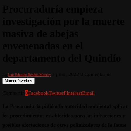
Procuraduría empieza
investigación por la muerte
masiva de abejas
envenenadas en el
departamento del Quindío
7 julio, 2022
0 Comentarios
Por
Luis Eduardo Rendón Monroy
Marcar favoritos
Compartir
0
Facebook
Twitter
Pinterest
Email
La Procuraduría pidió a la autoridad ambiental aplicar
los procedimientos establecidos para las infracciones y
posibles afectaciones de otros polinizadores de la fauna