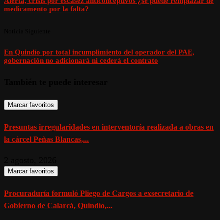
Alerta, crisis por escasez anticonceptivos ¿se puede remplazar de
medicamento por la falta?
Noticia Siguiente
En Quindío por total incumplimiento del operador del PAE,
gobernación no adicionará ni cederá el contrato
También te puede interesar
Marcar favoritos
Presuntas irregularidades en interventoría realizada a obras en
la cárcel Peñas Blancas,...
2 agosto, 2026
Marcar favoritos
Procuraduría formuló Pliego de Cargos a exsecretario de
Gobierno de Calarcá, Quindío,...