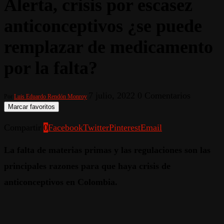
Alerta, crisis por escasez
anticonceptivos ¿se puede
remplazar de medicamento
por la falta?
7 julio, 2022
0 Comentarios
Por
Luis Eduardo Rendón Monroy
Marcar favoritos
Compartir
0
Facebook
Twitter
Pinterest
Email
La falta de materias primas y las regulaciones son las
principales razones para que haya crisis de
anticonceptivos en Colombia.