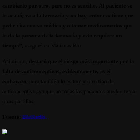
cambiarlo por otro, pero no es sencillo. Al paciente se
le acabó, va a la farmacia y no hay, entonces tiene que
pedir cita con su médico y o tomar medicamentos que
le da la persona de la farmacia y esto requiere un
tiempo”,
aseguró en Mañanas Blu.
Asimismo,
destacó que el riesgo más importante por la
falta de anticonceptivos, evidentemente, es el
embarazo,
pero también lo es tomar otro tipo de
anticonceptivo, ya que no todas las pacientes pueden tomar
otras pastillas.
Fuente:
BluRadio.