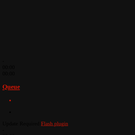
-
00:00
00:00
Queue
Update Required
Flash plugin
-