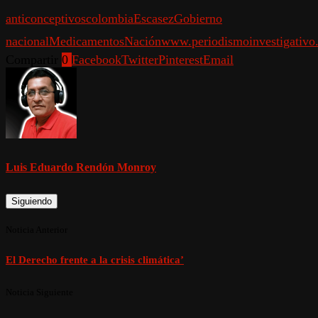
anticonceptivos
colombia
Escasez
Gobierno
nacional
Medicamentos
Nación
www.periodismoinvestigativo
Compartir
0
Facebook
Twitter
Pinterest
Email
Luis Eduardo Rendón Monroy
Siguiendo
Noticia Anterior
El Derecho frente a la crisis climática’
Noticia Siguiente