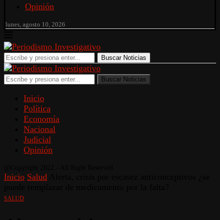
Opinión
lunes, agosto 10, 2026
Buscar Noticias
Buscar Noticias
Inicio
Política
Economía
Nacional
Judicial
Opinión
@Copyright 2022 - All Right Reserved.
Inicio
Salud
Alerta, crisis por escasez anticonceptivos ¿se
puede remplazar de medicamento por la falta?
SALUD