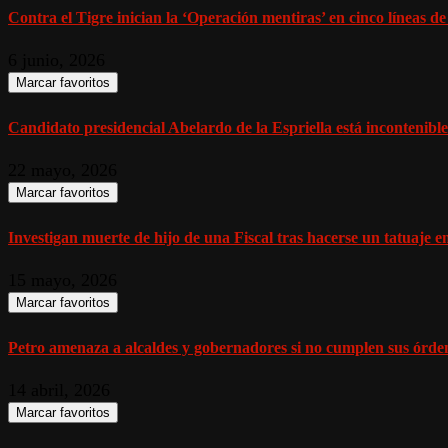
Contra el Tigre inician la ‘Operación mentiras’ en cinco líneas d
6 junio, 2026
Marcar favoritos
Candidato presidencial Abelardo de la Espriella está incontenible 
22 mayo, 2026
Marcar favoritos
Investigan muerte de hijo de una Fiscal tras hacerse un tatuaje en
15 mayo, 2026
Marcar favoritos
Petro amenaza a alcaldes y gobernadores si no cumplen sus órden
14 abril, 2026
Marcar favoritos