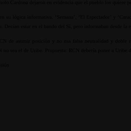
olo Cardona dejaron en evidencia que el pueblo los quiere pe
n su lógica informativa. ‘Semana’, ‘El Espectador’ y ‘Caraco
o. Decían estar en el bando del Sí, pero informaban desde la
CN de asumir posición y no esa falsa neutralidad y doble m
N no sea el de Uribe. Propuesta: RCN debería poner a Uribe de
sión