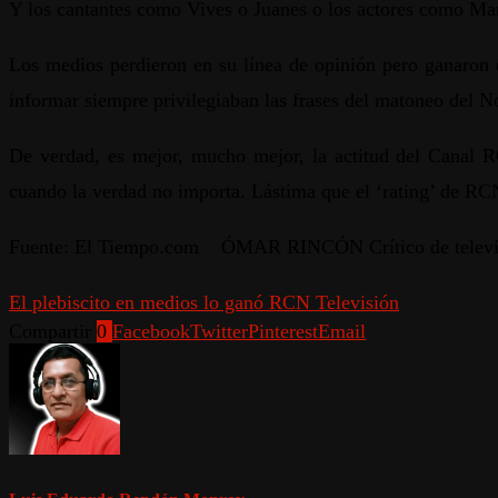
Y los cantantes como Vives o Juanes o los actores como Man
Los medios perdieron en su línea de opinión pero ganaron e
informar siempre privilegiaban las frases del matoneo del N
De verdad, es mejor, mucho mejor, la actitud del Canal R
cuando la verdad no importa. Lástima que el ‘rating’ de RC
Fuente: El Tiempo.com ÓMAR RINCÓN Crítico de televi
El plebiscito en medios lo ganó RCN Televisión
Compartir
0
Facebook
Twitter
Pinterest
Email