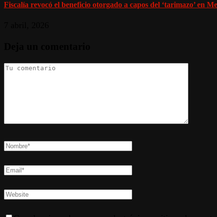
Fiscalía revocó el beneficio otorgado a capos del ‘tarimazo’ en Med
7 abril, 2026
Deja un comentario