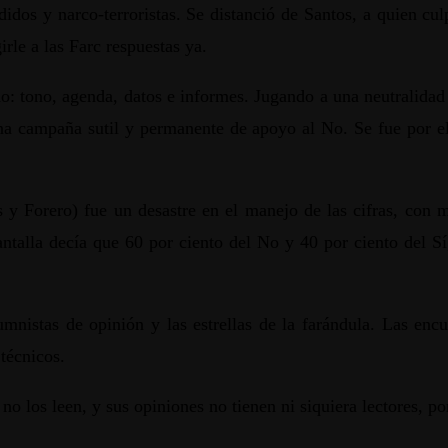
idos y narco-terroristas. Se distanció de Santos, a quien cul
rle a las Farc respuestas ya.
do: tono, agenda, datos e informes. Jugando a una neutralidad 
una campaña sutil y permanente de apoyo al No. Se fue por e
 y Forero) fue un desastre en el manejo de las cifras, con m
antalla decía que 60 por ciento del No y 40 por ciento del S
mnistas de opinión y las estrellas de la farándula. Las encu
técnicos.
 los leen, y sus opiniones no tienen ni siquiera lectores, por