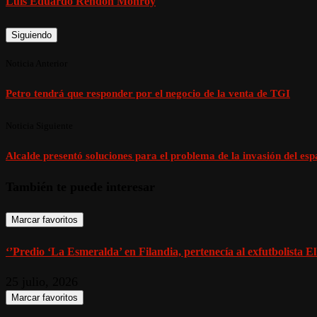
Luis Eduardo Rendón Monroy
Siguiendo
Noticia Anterior
Petro tendrá que responder por el negocio de la venta de TGI
Noticia Siguiente
Alcalde presentó soluciones para el problema de la invasión del esp
También te puede interesar
Marcar favoritos
‘’Predio ‘La Esmeralda’ en Filandia, pertenecía al exfutbolista El
25 julio, 2026
Marcar favoritos