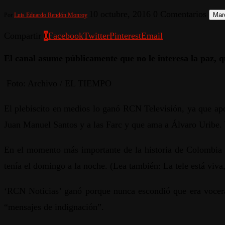
10 octubre, 2016
0 Comentarios
Marc
Por
Luis Eduardo Rendón Monroy
Compartir
0
Facebook
Twitter
Pinterest
Email
El canal asume públicamente que no le interesa la paz, q
Foto: Archivo / EL TIEMPO
El plebiscito en medios lo ganó RCN Televisión, ya que apo
Juan Manuel Santos y a las Farc y que ama a Álvaro Uribe. Y
En el momento más importante de la historia de Colombia g
tenía el domingo a la noche. (Lea también: La tele está viva
‘RCN Noticias’ ganó porque nunca escondió que era vocera
“mensajes de indignación”.