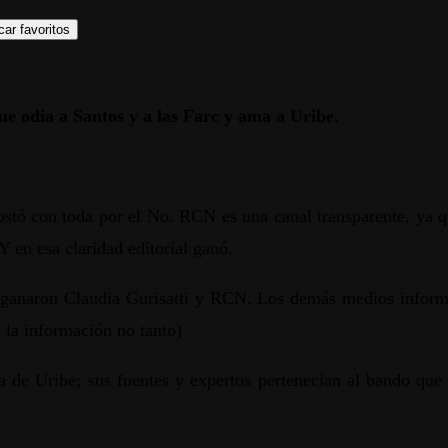
ar favoritos
ue odia a Santos y a las Farc y ama a Uribe.
stó con toda por el No. RCN es una canal transparente, ya q
 en esa claridad editorial ganó.
anaron Claudia Gurisatti y RCN. Los demás medios informaro
, la información no tanto)
 de Uribe; sus fuentes y expertos pertenecían al bando que 