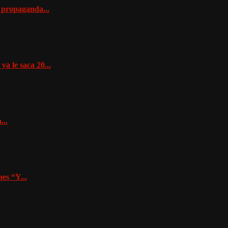
e propaganda...
ya le saca 20...
...
es “Y...