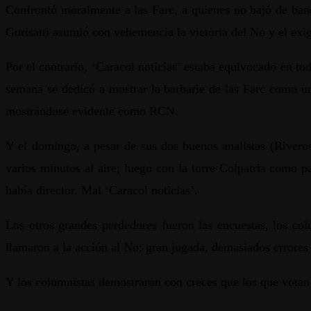
Confrontó moralmente a las Farc, a quienes no bajó de band
Gurisatti asumió con vehemencia la victoria del No y el exigi
Por el contrario, ‘Caracol noticias’ estaba equivocado en to
semana se dedicó a mostrar la barbarie de las Farc como 
mostrándose evidente como RCN.
Y el domingo, a pesar de sus dos buenos analistas (Riveros
varios minutos al aire; luego con la torre Colpatria como p
había director. Mal ‘Caracol noticias’.
Los otros grandes perdedores fueron las encuestas, los colu
llamaron a la acción al No: gran jugada, demasiados errores 
Y los columnistas demostraron con creces que los que votan no