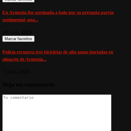
En Armenia fue asesinada a bala por su presunta pareja
sentimental, una...
10 julio, 2026
Marcar favoritos
Policía recupera tres bicicletas de alta gama hurtadas en
almacén de Armenia...
7 julio, 2026
Deja un comentario