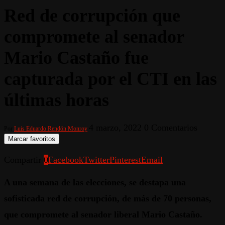
Red de corrupción que
compromete al senador
Mario Castaño fue
capturada por el CTI en las
últimas horas
4 marzo, 2022
0 Comentarios
Por
Luis Eduardo Rendón Monroy
Marcar favoritos
Compartir
0
Facebook
Twitter
Pinterest
Email
A una semana de las elecciones, se destapa una
sofisticada red de corrupción, de más de 70 personas,
que compromete al senador liberal Mario Castaño.