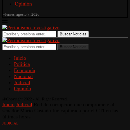
Opinión
viernes, agosto 7, 2026
Buscar Noticias
Buscar Noticias
Inicio
Política
Economía
Nacional
Judicial
Opinión
@Copyright 2022 - All Right Reserved.
Inicio
Judicial
Red de corrupción que compromete al
senador Mario Castaño fue capturada por el CTI en las
últimas horas
JUDICIAL