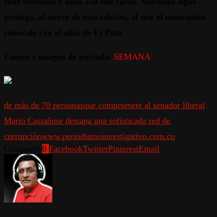
siete teléfonos y unas 250 sim cards. Martínez sigue
prófugo, al cierre de esta edición, al que el contratista
conocido con el alias de El Pato.
Fuente e imagen de portada:
SEMANA
de más de 70 personas
que compromete al senador liberal
Mario Castaño
se destapa una sofisticada red de
corrupción
www.periodismoinvestigativo.com.co
Compartir
0
Facebook
Twitter
Pinterest
Email