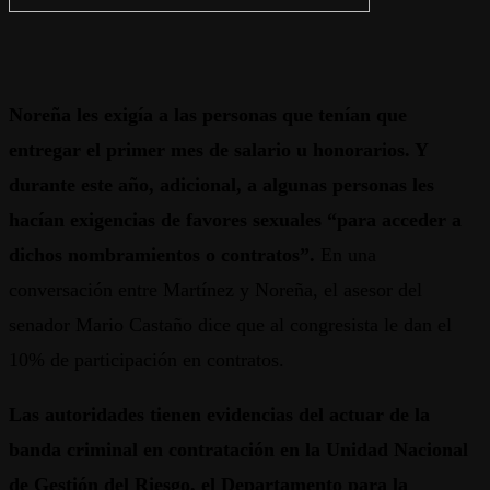
Noreña les exigía a las personas que tenían que
entregar el primer mes de salario u honorarios. Y
durante este año, adicional, a algunas personas les
hacían exigencias de favores sexuales “para acceder a
dichos nombramientos o contratos”.
En una
conversación entre Martínez y Noreña, el asesor del
senador Mario Castaño dice que al congresista le dan el
10% de participación en contratos.
Las autoridades tienen evidencias del actuar de la
banda criminal en contratación en la Unidad Nacional
de Gestión del Riesgo, el Departamento para la