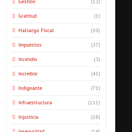
Gestión
(12)
Gratitud
(1)
Hallazgo Fiscal
(10)
Impuestos
(37)
Incendio
(3)
Increible
(41)
Indignante
(71)
Infraestructura
(111)
Injusticia
(18)
Inseguridad
(14)