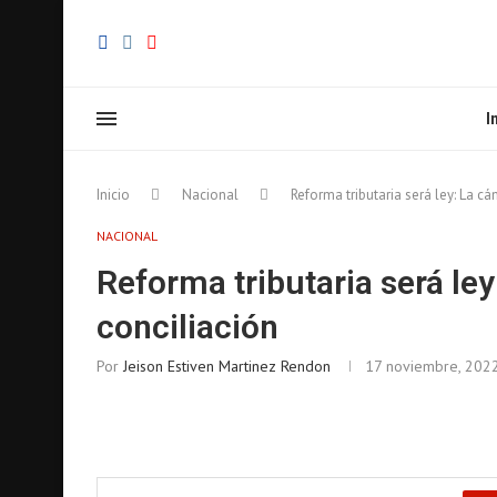
I
Inicio
Nacional
Reforma tributaria será ley: La 
NACIONAL
Reforma tributaria será l
conciliación
Por
Jeison Estiven Martinez Rendon
17 noviembre, 202