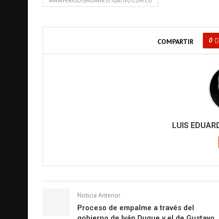
WWW.PERIODISMOINVESTIGATIVO.COM.CO
0
COMPARTIR
LUIS EDUA
Noticia Anterior
Proceso de empalme a través del
gobierno de Iván Duque y el de Gustavo