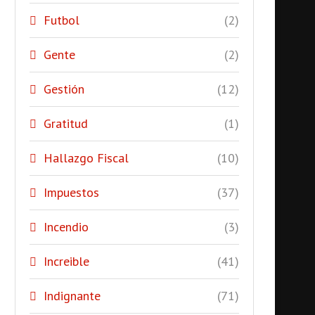
Futbol
(2)
Gente
(2)
Gestión
(12)
Gratitud
(1)
Hallazgo Fiscal
(10)
Impuestos
(37)
Incendio
(3)
Increible
(41)
Indignante
(71)