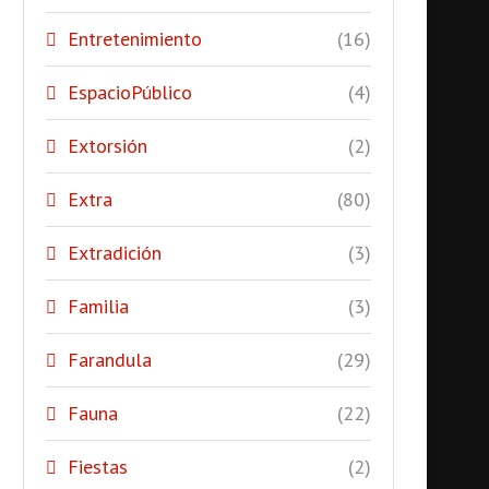
Entretenimiento
(16)
EspacioPúblico
(4)
Extorsión
(2)
Extra
(80)
Extradición
(3)
Familia
(3)
Farandula
(29)
Fauna
(22)
Fiestas
(2)