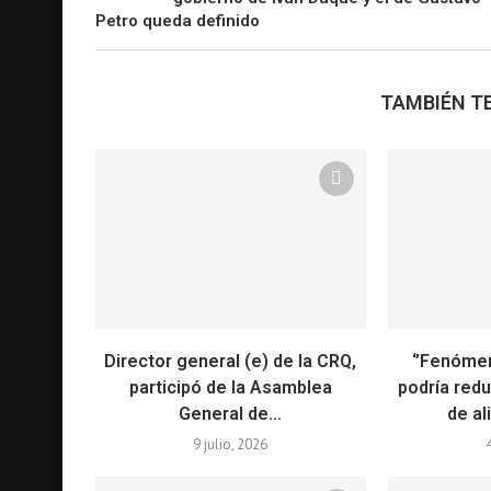
Petro queda definido
TAMBIÉN TE
Director general (e) de la CRQ,
‘’Fenóme
participó de la Asamblea
podría redu
General de...
de al
9 julio, 2026