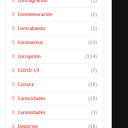
Conflagración
(1)
Conmemoración
(1)
Contrabando
(1)
Coronavirus
(10)
Corrupción
(124)
COVID-19
(7)
Cultura
(18)
Curiocidades
(18)
Curiosidades
(3)
Deportes
(18)