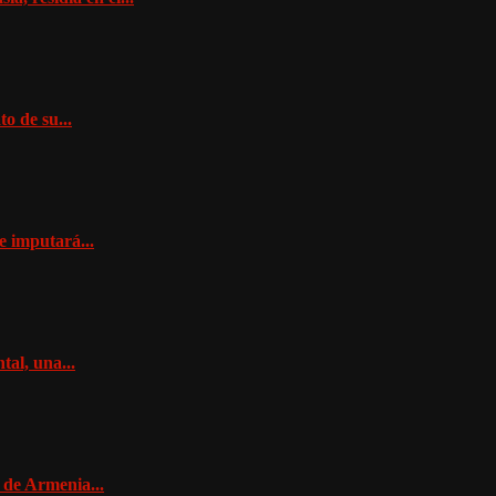
o de su...
e imputará...
al, una...
 de Armenia...