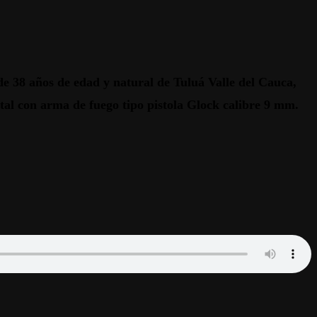
e 38 años de edad y natural de Tuluá Valle del Cauca,
tal con arma de fuego tipo pistola Glock calibre 9 mm.