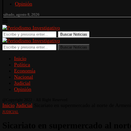
Opinión
sábado, agosto 8, 2026
Buscar Noticias
Buscar Noticias
Inicio
Política
Economía
Nacional
Judicial
Opinión
@Copyright 2022 - All Right Reserved.
Inicio
Judicial
Sicariato en supermercado al norte de Armeni
JUDICIAL
Sicariato en supermercado al nor