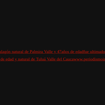
alagón natural de Palmira Valle y 47años de edad
fue ultimado
de edad y natural de Tuluá Valle del Cauca
www.periodismoin