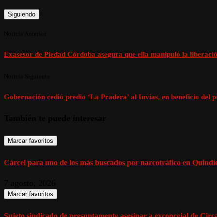
Siguiendo
Noticia Anterior
Exasesor de Piedad Córdoba asegura que ella manipuló la liberació
Noticia Siguiente
Gobernación cedió predio ‘La Pradera’ al Invías, en beneficio del
También te puede interesar
Marcar favoritos
Cárcel para uno de los más buscados por narcotráfico en Quindío,
7 agosto, 2026
Marcar favoritos
Sujeto sindicado de presuntamente asesinar a exconcejal de Circasi