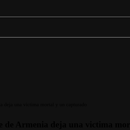
a deja una victima mortal y un capturado
te de Armenia deja una victima mor