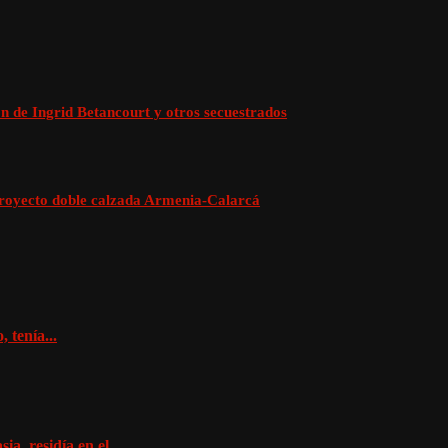
n de Ingrid Betancourt y otros secuestrados
 proyecto doble calzada Armenia-Calarcá
 tenía...
a, residía en el...