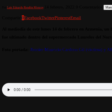
14 febrero, 2022
0 Comentarios
Marc
Por
Luis Eduardo Rendón Monroy
Compartir
0
Facebook
Twitter
Pinterest
Email
Al mediodía de este lunes 14 de febrero en Armenia, un
fue ultimado dentro del supermercado Laureles del Norte,
Foto portada:
Jhonier Mauricio Cardona Gil (victima) y Alk