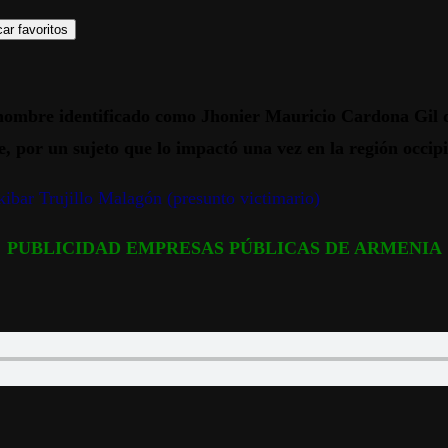
ar favoritos
 hombre identificado como Jhonier Mauricio Cardona Gil d
 por un sujeto que lo impactó una vez en la región occipi
ibar Trujillo Malagón (presunto victimario)
PUBLICIDAD EMPRESAS PÚBLICAS DE ARMENIA