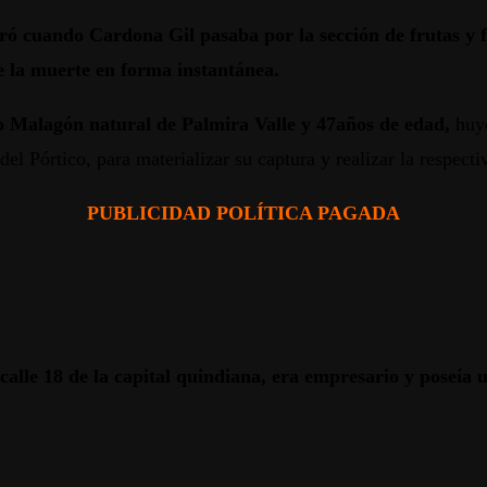
tró cuando Cardona Gil pasaba por la sección de frutas y 
le la muerte en forma instantánea.
lo Malagón natural de Palmira Valle y 47años de edad,
huyó
el Pórtico, para materializar su captura y realizar la respecti
PUBLICIDAD POLÍTICA PAGADA
n calle 18 de la capital quindiana, era empresario y poseí