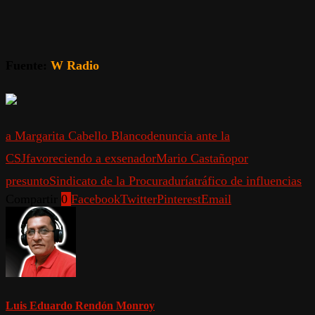
Fuente:
W Radio
a Margarita Cabello Blanco
denuncia ante la
CSJ
favoreciendo a exsenador
Mario Castaño
por
presunto
Sindicato de la Procuraduría
tráfico de influencias
Compartir
0
Facebook
Twitter
Pinterest
Email
Luis Eduardo Rendón Monroy