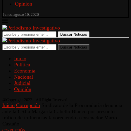
Opinión
lunes, agosto 10, 2026
Buscar Noticias
Buscar Noticias
Inicio
Política
Economía
Nacional
Judicial
Opinión
@Copyright 2022 - All Right Reserved.
Inicio
Corrupción
Sindicato de la Procuraduría denuncia
ante la CSJ a Margarita Cabello Blanco por presunto
tráfico de influencias favoreciendo a exsenador Mario
Castaño
CORRUPCIÓN