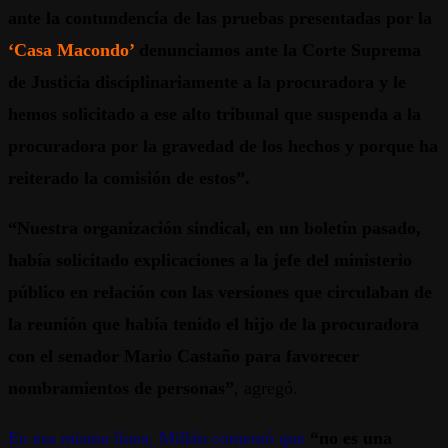
ante la contundencia de las pruebas presentadas por la
‘Casa Macondo’
denunciamos ante la Corte Suprema
de Justicia disciplinariamente a la procuradora y le
hemos solicitado a ese alto tribunal que suspenda a la
procuradora por la gravedad de los hechos y porque ha
reiterado la comisión de estos”.
“Nuestra organización sindical, en un boletín pasado,
había solicitado explicaciones a la jefe del ministerio
público en relación con las versiones que circulaban de
la reunión que había tenido el hijo de la procuradora
con el senador Mario Castaño para favorecer
nombramientos de personas”
, agregó.
En esa misma línea, Millán comentó que
“no es una