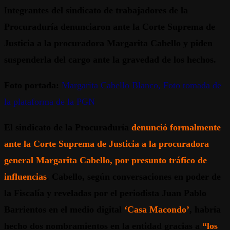
I
ntegrantes del sindicato de trabajadores de la
Procuraduría denunciaron ante la Corte Suprema de
Justicia a la procuradora Margarita Cabello y piden
suspenderla del cargo ante la gravedad de los hechos.
Foto portada:
Margarita Cabello Blanco, Foto tomada de
la plataforma de la PGN
El sindicato de la Procuraduría
denunció formalmente
ante la Corte Suprema de Justicia a la procuradora
general Margarita Cabello, por presunto tráfico de
influencias
. Cabello, según conversaciones en poder de
la Fiscalía y reveladas por el periodista Juan Pablo
Barrientos en el medio digital
‘Casa Macondo’
, habría
hecho dos nombramientos en la entidad gracias a
“los