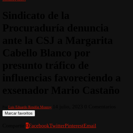
Sindicato de la
Procuraduría denuncia
ante la CSJ a Margarita
Cabello Blanco por
presunto tráfico de
influencias favoreciendo a
exsenador Mario Castaño
14 julio, 2023
0 Comentarios
Por
Luis Eduardo Rendón Monroy
Marcar favoritos
Compartir
0
Facebook
Twitter
Pinterest
Email