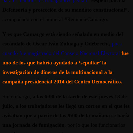
para el plantón, los trabajadores pedían
“respeto para la
Defensoría y protección de su mandato constitucional”
,
acompañado con el numeral #RenuncieCamargo.
Y es que Camargo está siendo señalado en medio del
escándalo de Óscar Iván Zuluaga y Odebrecht,
pues
cuando fue magistrado del Consejo Nacional Electoral
fue
uno de los que habría ayudado a ‘sepultar’ la
investigación de dineros de la multinacional a la
campaña presidencial 2014 del Centro Democrático.
Sin embargo,
a las 6:00 de la tarde de este jueves 13 de
julio, a los trabajadores les llegó un correo en el que les
avisaban que a partir de las 9:00 de la mañana se haría
una jornada de fumigación
, por lo que los funcionarios