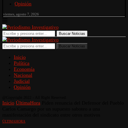
Opinión
viernes, agosto 7, 2026
Buscar Noticias
Buscar Noticias
Inicio
Política
Economía
Nacional
Judicial
Opinión
@Copyright 2022 - All Right Reserved.
Inicio
ÚltimaHora
Piden renuncia del Defensor del Pueblo
Carlos Camargo por un supuesto saboteo a una
manifestación del sindicato entre otros motivos
ÚLTIMAHORA