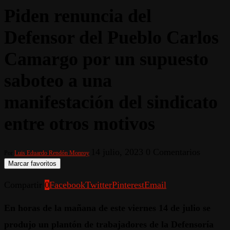
Piden renuncia del
Defensor del Pueblo Carlos
Camargo por un supuesto
saboteo a una
manifestación del sindicato
entre otros motivos
14 julio, 2023
0 Comentarios
Por
Luis Eduardo Rendón Monroy
Marcar favoritos
Compartir
0
Facebook
Twitter
Pinterest
Email
En horas de la mañana de este viernes 14 de julio se
produjo un plantón de trabajadores de la Defensoría