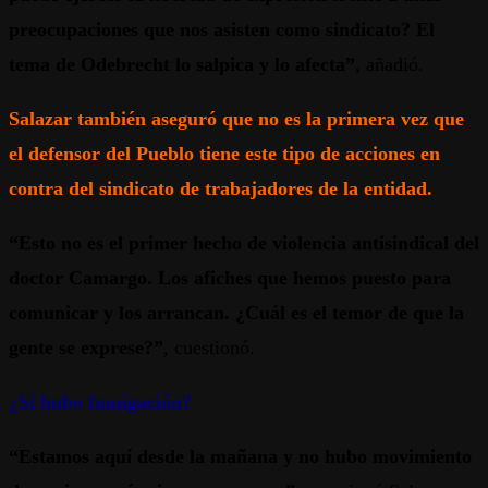
preocupaciones que nos asisten como sindicato? El
tema de Odebrecht lo salpica y lo afecta”
, añadió.
Salazar también aseguró que no es la primera vez que
el defensor del Pueblo tiene este tipo de acciones en
contra del sindicato de trabajadores de la entidad.
“Esto no es el primer hecho de violencia antisindical del
doctor Camargo. Los afiches que hemos puesto para
comunicar y los arrancan. ¿Cuál es el temor de que la
gente se exprese?”
, cuestionó.
¿Sí hubo fumigación?
“Estamos aquí desde la mañana y no hubo movimiento