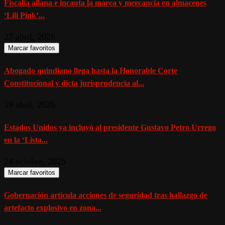
Fiscalía allana e incauta la marca y mercancía en almacenes
‘Lili Pink’...
27 abril, 2026
Marcar favoritos
Abogado quindiano llega hasta la Honorable Corte
Constitucional y dicta jurisprudencia al...
19 abril, 2026
Estados Unidos ya incluyó al presidente Gustavo Petro Urrego
en la ‘Lista...
24 octubre, 2025
Marcar favoritos
Gobernación articula acciones de seguridad tras hallazgo de
artefacto explosivo en zona...