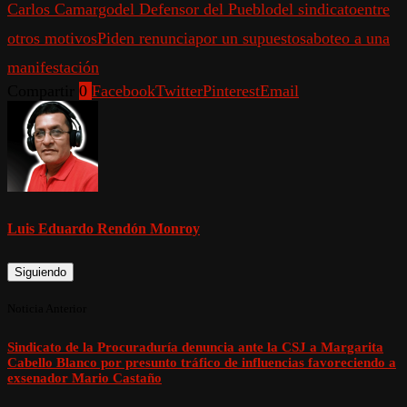
Carlos Camargo
del Defensor del Pueblo
del sindicato
entre
otros motivos
Piden renuncia
por un supuesto
saboteo a una
manifestación
Compartir
0
Facebook
Twitter
Pinterest
Email
Luis Eduardo Rendón Monroy
Siguiendo
Noticia Anterior
Sindicato de la Procuraduría denuncia ante la CSJ a Margarita
Cabello Blanco por presunto tráfico de influencias favoreciendo a
exsenador Mario Castaño