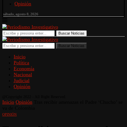
Opinión
sábado, agosto 8, 2026
Buscar Noticias
Buscar Noticias
Inicio
Política
Economía
Nacional
Judicial
Opinión
@Copyright 2022 - All Right Reserved.
Inicio
Opinión
Tras recibir amenazas el Padre ‘Chucho’ se
va de Colombia
OPINIÓN