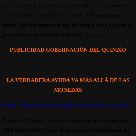
que ha tenido la oportunidad de encontrarse con personas
latinas que lo han recibido con amor.
“No me voy por
miedo, sino las amenazas me llevaron a irme y recibí la
propuesta de los Estados Unidos”,
manifestó.
PUBLICIDAD GOBERNACIÓN DEL QUINDÍO
LA VERDADERA AYUDA VA MÁS ALLÁ DE LAS
MONEDAS
Padre ‘Chucho’ pensó en dejar el sacerdocio por amor
El padre ‘Chucho’ hizo una confesión en el programa
‘The Suso’s show’
; hace tiempo pensó en
abandonar su