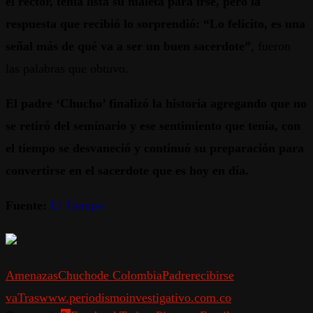
el rector, tenía lista su maleta para irse, pero la
respuesta que recibió lo sorprendió: “Lo felicito, es una
señal más de qué va a ser un buen sacerdote”
, fueron
las palabras que obtuvo.
El padre ‘Chucho’ finalizó la historia agregando que no
se retiró del seminario y ese sentimiento que tenía, con
el tiempo se desvaneció y continuó su preparación para
convertirse en el sacerdote que es hoy en día.
Fuente:
El Tiempo
Amenazas
Chucho
de Colombia
Padre
recibir
se
va
Tras
www.periodismoinvestigativo.com.co