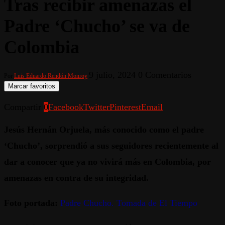
Tras recibir amenazas el
Padre ‘Chucho’ se va de
Colombia
9 julio, 2024
0 Comentarios
Por
Luis Eduardo Rendón Monroy
Marcar favoritos
Compartir
0
Facebook
Twitter
Pinterest
Email
Jesús Hernán Orjuela, más conocido como el padre
‘Chucho’, sorprendió a sus seguidores recientemente al
dar a conocer que ya no vivirá más en Colombia, por
amenazas en contra de su integridad.
Foto portada:
Padre Chucho. Tomada de El Tiempo