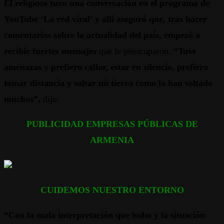
El religioso tuvo una conversación en el programa de
YouTube ‘La red viral’ y allí aseguró que, tras hacer
comentarios sobre la actualidad del país, empezó a
recibir fuertes mensajes
que le preocuparon.
“Tuve
amenazas y prefiero callar, estar en silencio, prefiero
tomar distancia y soltar mi tierra como la han soltado
muchos”,
dijo.
PUBLICIDAD EMPRESAS PÚBLICAS DE
ARMENIA
CUIDEMOS NUESTRO ENTORNO
“Con la mala interpretación que hubo y la situación