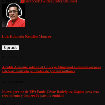
Compartir
0
Facebook
Twitter
Pinterest
Email
Luis Eduardo Rendón Monroy
Siguiendo
Noticia Anterior
Alcalde Armenia solicita al Concejo Municipal autorización para
celebrar contrato por valor de $30 mil millones
Noticia Siguiente
Nuevo gerente de EPA Paulo César Rodríguez Ospina proyecta
crecimiento y desarrollo para la entidad