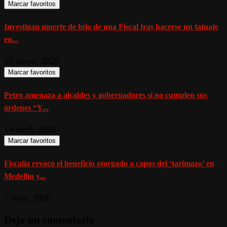
Marcar favoritos
Investigan muerte de hijo de una Fiscal tras hacerse un tatuaje
en...
15 mayo, 2026
Marcar favoritos
Petro amenaza a alcaldes y gobernadores si no cumplen sus
órdenes “Y...
14 abril, 2026
Marcar favoritos
Fiscalía revocó el beneficio otorgado a capos del ‘tarimazo’ en
Medellín y...
7 abril, 2026
Deja un comentario