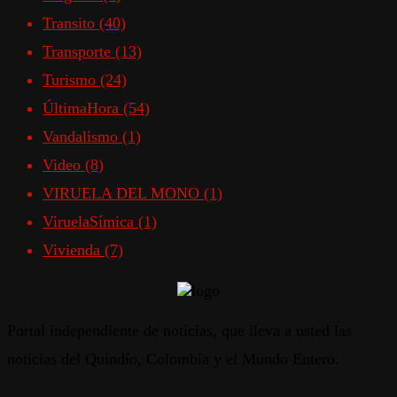
Transito
(40)
Transporte
(13)
Turismo
(24)
ÚltimaHora
(54)
Vandalismo
(1)
Video
(8)
VIRUELA DEL MONO
(1)
ViruelaSímica
(1)
Vivienda
(7)
Portal independiente de noticias, que lleva a usted las
noticias del Quindío, Colombia y el Mundo Entero.