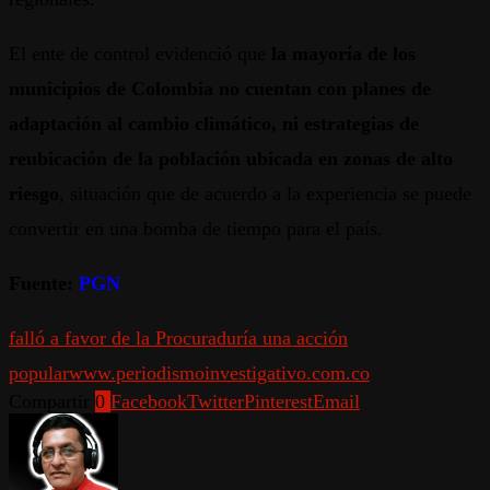
El ente de control evidenció que
la mayoría de los
municipios de Colombia no cuentan con planes de
adaptación al cambio climático, ni estrategias de
reubicación de la población ubicada en zonas de alto
riesgo
, situación que de acuerdo a la experiencia se puede
convertir en una bomba de tiempo para el país.
Fuente:
PGN
falló a favor de la Procuraduría una acción
popular
www.periodismoinvestigativo.com.co
Compartir
0
Facebook
Twitter
Pinterest
Email