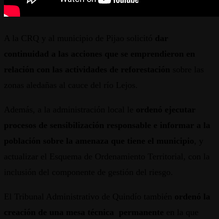
A la CRQ y al municipio de Pijao solicitó
dar
continuidad a las acciones que se emprendieron en
relación con las actividades de reforestación
sobre las
zonas aledañas al cauce del río Lejos.
Además, a la administración local le
ordenó ejecutar
procesos de sensibilización responsable e informar a la
población sobre la amenaza que tiene el municipio
, y
actualizar el Esquema de Ordenamiento Territorial, con la
inclusión del componente de gestión del riesgo.
El Tribunal Administrativo de Quindío también
ordenó la
creación de una mesa técnica permanente
en la que