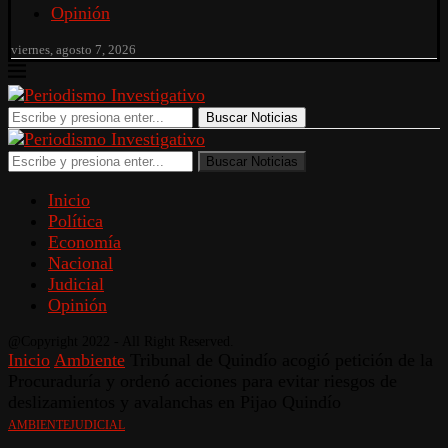
Opinión
viernes, agosto 7, 2026
Buscar Noticias
Buscar Noticias
Inicio
Política
Economía
Nacional
Judicial
Opinión
@Copyright 2022 - All Right Reserved.
Inicio
Ambiente
Tribunal de Quindío acogió petición de la
Procuraduría y ordenó acciones para evitar riesgos de
deslizamientos y avalanchas en Pijao Quindío
AMBIENTE
JUDICIAL