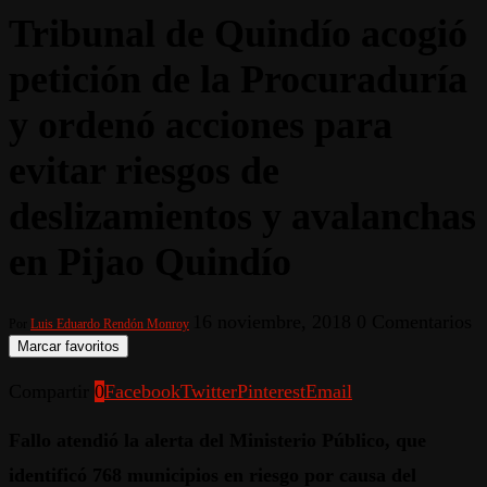
Tribunal de Quindío acogió
petición de la Procuraduría
y ordenó acciones para
evitar riesgos de
deslizamientos y avalanchas
en Pijao Quindío
16 noviembre, 2018
0 Comentarios
Por
Luis Eduardo Rendón Monroy
Marcar favoritos
Compartir
0
Facebook
Twitter
Pinterest
Email
Fallo atendió la alerta del Ministerio Público, que
identificó 768 municipios en riesgo por causa del