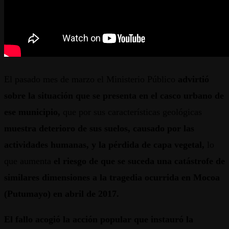
El pasado mes de marzo el Ministerio Público
advirtió
sobre la situación que se presenta en el casco urbano de
ese municipio,
que por sus características geológicas
muestra deterioro de sus suelos, causado por las
actividades humanas, y la pérdida de capa vegetal,
lo
que aumenta
el riesgo de que se suceda una catástrofe de
similares dimensiones a la tragedia ocurrida en Mocoa
(Putumayo) en abril de 2017.
El fallo acogió la acción popular que instauró la