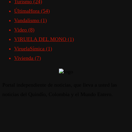
Turismo
(24)
ÚltimaHora
(54)
Vandalismo
(1)
Video
(8)
VIRUELA DEL MONO
(1)
ViruelaSímica
(1)
Vivienda
(7)
Portal independiente de noticias, que lleva a usted las
noticias del Quindío, Colombia y el Mundo Entero.