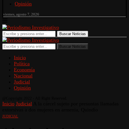
Opinión
viernes, agosto 7, 2026
Buscar Noticias
Buscar Noticias
Inicio
Política
Economía
Nacional
Judicial
Opinión
@Copyright 2022 - All Right Reserved.
Inicio
Judicial
A la cárcel sujeto por presuntas llamadas
extorsivas a dos mujeres en armenia, Quindío
JUDICIAL