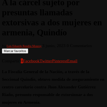
A la cárcel sujeto por
presuntas llamadas
extorsivas a dos mujeres en
armenia, Quindío
3 junio, 2023
0 Comentarios
Por
Luis Eduardo Rendón Monroy
Marcar favoritos
Compartir
0
Facebook
Twitter
Pinterest
Email
La Fiscalía General de la Nación, a través de la
Seccional Quindío, obtuvo medida de aseguramiento en
centro carcelario contra Jhon Alexander Gutiérrez
Riaño, presunto responsable de extorsionar a dos
mujeres en Armenia.