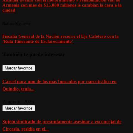
Armenia con más de $15.000 millones le cambian la cara a la
ciudad
Noticia Siguiente
Fiscalía General de la Nación recorre el Eje Cafetero con la
‘Ruta Itinerante de Esclarecimiento’
También te puede interesar
Marcar favoritos
Cárcel para uno de los más buscados por narcotráfico en
Quindío, tenía...
7 agosto, 2026
Marcar favoritos
Sujeto sindicado de presuntamente asesinar a exconcejal de
Circasia, residía en el...