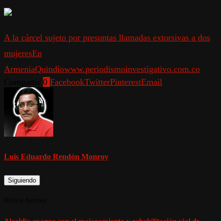
A la cárcel sujeto por presuntas llamadas extorsivas a dos
mujeres
En
Armenia
Quindío
www.periodismoinvestigativo.com.co
Compartir
0
Facebook
Twitter
Pinterest
Email
Luis Eduardo Rendón Monroy
Siguiendo
Noticia Anterior
Alcaldía avanza con el mejoramiento y rehabilitación vial de