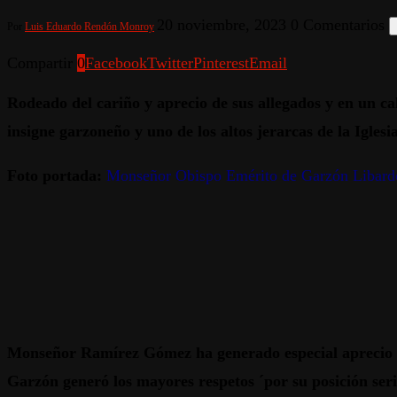
20 noviembre, 2023
0 Comentarios
Por
Luis Eduardo Rendón Monroy
Compartir
0
Facebook
Twitter
Pinterest
Email
Rodeado del cariño y aprecio de sus allegados y en un 
insigne garzoneño y uno de los altos jerarcas de la Iglesi
Foto portada:
Monseñor Obispo Emérito de Garzón Libar
Monseñor Ramírez Gómez ha generado especial aprecio de
Garzón generó los mayores respetos ´por su posición ser