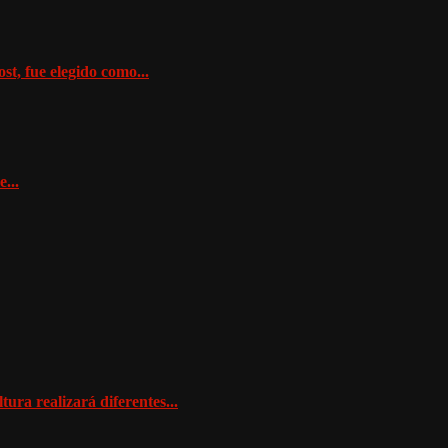
t, fue elegido como...
...
ra realizará diferentes...