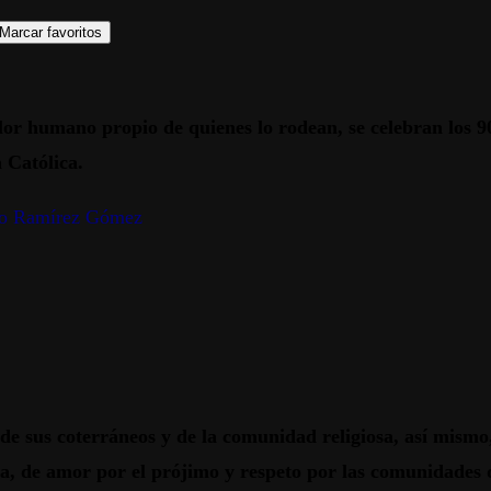
Marcar favoritos
calor humano propio de quienes lo rodean, se celebran lo
a Católica.
do Ramírez Gómez
 sus coterráneos y de la comunidad religiosa, así mismo
ia, de amor por el prójimo y respeto por las comunidades 