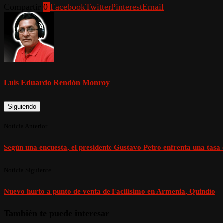
Compartir
0
Facebook
Twitter
Pinterest
Email
Luis Eduardo Rendón Monroy
Siguiendo
Noticia Anterior
Según una encuesta, el presidente Gustavo Petro enfrenta una tas
Noticia Siguiente
Nuevo hurto a punto de venta de Facilísimo en Armenia, Quindío
También te puede interesar