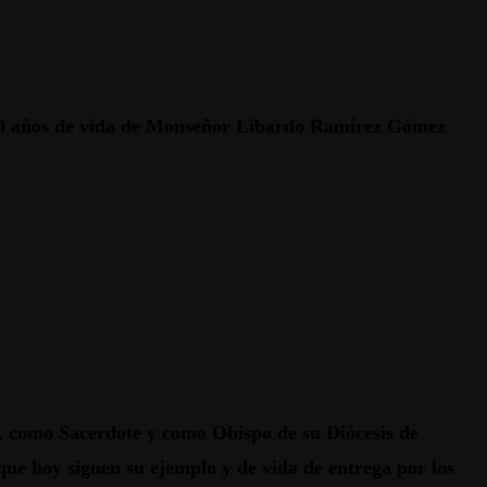
s 90 años de vida de Monseñor Libardo Ramírez Gómez
, como Sacerdote y como Obispo de su Diócesis de
que hoy siguen su ejemplo y de vida de entrega por los