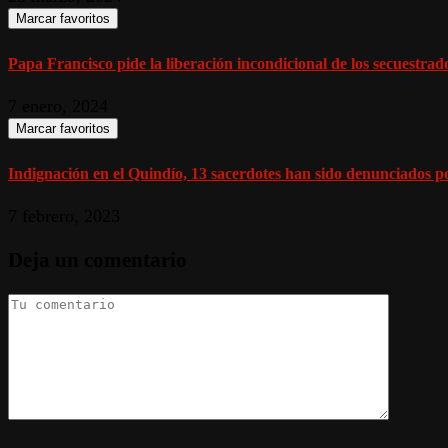
Marcar favoritos
Papa Francisco pide la liberación incondicional de los secuestra
7 enero, 2024
Marcar favoritos
Indignación en el Quindío, 13 sacerdotes han sido denunciados p
7 febrero, 2023
Deja un comentario