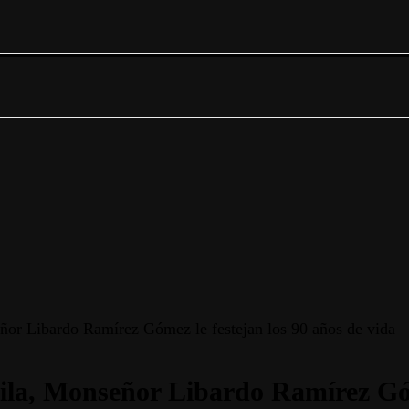
or Libardo Ramírez Gómez le festejan los 90 años de vida
la, Monseñor Libardo Ramírez Góme