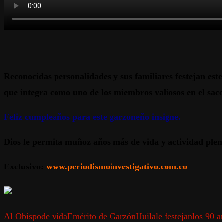
Reconocidas personalidades y sus familiares festejan este
que integra como uno de los miembros valiosos en el sacer
Feliz cumpleaños para este garzoneño insigne.
Dios le permita muñoz años más de vida y actividad plen
Exclusivo:
www.periodismoinvestigativo.com.co
Al Obispo
de vida
Emérito de Garzón
Huila
le festejan
los 90 a