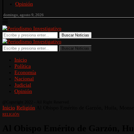
Opinión
domingo, agosto 9, 2026
Buscar Noticias
Buscar Noticias
Inicio
Política
Economía
Nacional
Judicial
Opinión
@Copyright 2022 - All Right Reserved.
Inicio
Religión
Al Obispo Emérito de Garzón, Huila, Monseñ
RELIGIÓN
Al Obispo Emérito de Garzón, Hui