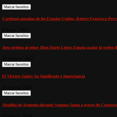
Marcar favoritos
Cardenal agustino de los Estados Unidos, Robert Francisco Prevos
8 mayo, 2025
Marcar favoritos
Juez ordena al señor Jhon Darío López Zapata acatar la orden de
28 febrero, 2025
Marcar favoritos
El Viernes Santo: Su Significado e Importancia
29 marzo, 2024
Marcar favoritos
Alcaldía de Armenia durante Semana Santa a través de Corpocultu
23 marzo, 2024