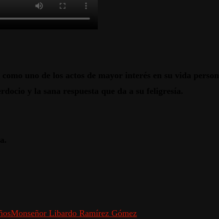
 como uno de los actos de mayor interés en su vida personal
docio y la sana respuesta que da a su feligresía.
a.
ños
Monseñor Libardo Ramírez Gómez