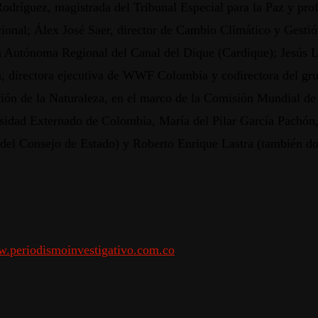
odríguez, magistrada del Tribunal Especial para la Paz y pr
cional; Álex José Saer, director de Cambio Climático y Gesti
ón Autónoma Regional del Canal del Dique (Cardique); Jesús Le
directora ejecutiva de WWF Colombia y codirectora del grupo 
ión de la Naturaleza, en el marco de la Comisión Mundial de 
sidad Externado de Colombia, María del Pilar García Pachó
del Consejo de Estado) y Roberto Enrique Lastra (también doc
.periodismoinvestigativo.com.co