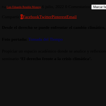
6 julio, 2022
0 Comentarios
Marcar fa
Por
Luis Eduardo Rendón Monroy
Compartir
0
Facebook
Twitter
Pinterest
Email
Desde el derecho se puede enfrentar el cambio climático,
Foto portada:
Tomada del Tiempo
Propiciar un espacio académico donde se analice y reflexione
seminario
‘El derecho frente a la crisis climática’.