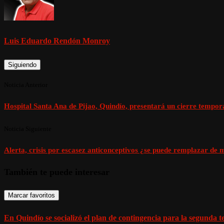
Luis Eduardo Rendón Monroy
Siguiendo
Noticia Anterior
Hospital Santa Ana de Pijao, Quindío, presentará un cierre temporal
Noticia Siguiente
Alerta, crisis por escasez anticonceptivos ¿se puede remplazar de 
También te puede interesar
Marcar favoritos
En Quindío se socializó el plan de contingencia para la segunda 