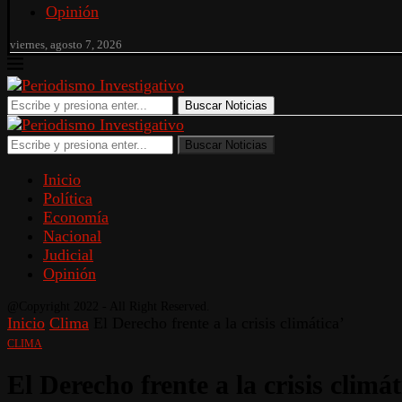
Opinión
viernes, agosto 7, 2026
Buscar Noticias
Buscar Noticias
Inicio
Política
Economía
Nacional
Judicial
Opinión
@Copyright 2022 - All Right Reserved.
Inicio
Clima
El Derecho frente a la crisis climática’
CLIMA
El Derecho frente a la crisis climát