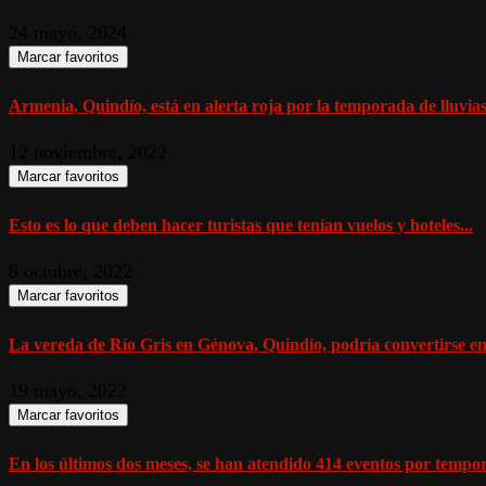
24 mayo, 2024
Marcar favoritos
Armenia, Quindío, está en alerta roja por la temporada de lluvia
12 noviembre, 2022
Marcar favoritos
Esto es lo que deben hacer turistas que tenían vuelos y hoteles...
8 octubre, 2022
Marcar favoritos
La vereda de Río Gris en Génova, Quindío, podría convertirse en 
19 mayo, 2022
Marcar favoritos
En los últimos dos meses, se han atendido 414 eventos por tempor