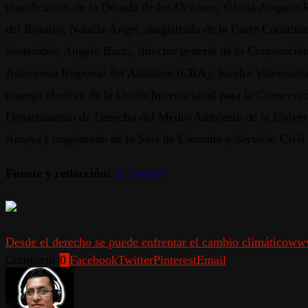
planificación de la Década de los Océanos; Gloria Amparo R
del Rosario; Natalia Ángel, magistrada de la Corte Constitu
Sostenible; Angelo Bacci, director general de la Corporaci
Autónoma Regional del Atlántico (CRA), Sandra Valenzuela, 
manejo efectivo de la Unión Internacional para la Conservac
Departamento de Derecho del Medio Ambiente de la Univer
Amaya ( magistrado de la Sala de Consulta y Servicio Civil 
Fuente y redacción:
El Tiempo
Desde el derecho se puede enfrentar el cambio climático
www
Compartir
0
Facebook
Twitter
Pinterest
Email