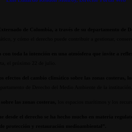
Luis Eduardo Rendón Monroy, Director Portal Web
 Externado de Colombia, a través de su departamento de 
ático, y cómo el derecho puede contribuir a gestionar, conserv
zo con toda la intención en una atmósfera que invite a refl
a, el próximo 22 de julio.
 efectos del cambio climático sobre las zonas costeras, lo
epartamento de Derecho del Medio Ambiente de la institución
sobre las zonas costeras,
los espacios marítimos y los recurs
ue desde el derecho se ha hecho mucho en materia regulat
e protección y restauración medioambiental”.