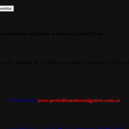
voritos
 el seminario se llevará a cabo en Santa Marta
 sobre algunas de las últimas novedades jurídicas referidas al
Portal Web:
www.periodismoinvestigativo.com.co