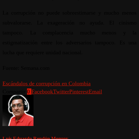
La corrupción no puede sobreestimarse y mucho menos
subvalorarse. La exageración no ayuda. El cinismo
tampoco. La complacencia mucho menos y la
estigmatización entre los adversarios tampoco. Es una
lucha que requiere unidad nacional.
Fuente: Semana.com
Escándalos de corrupción en Colombia
Compartir
0
Facebook
Twitter
Pinterest
Email
Luis Eduardo Rendón Monroy