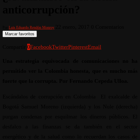
anticorrupción?
22 enero, 2017
0 Comentarios
Por
Luis Eduardo Rendón Monroy
Marcar favoritos
Compartir
0
Facebook
Twitter
Pinterest
Email
Una estrategia equivocada de comunicaciones no ha
permitido ver la Colombia honesta, que es mucho más
fuerte que la corrupta. Por Fernando Cepeda Ulloa.
Escándalos de corrupción en Colombia El exalcalde de
Bogotá Samuel Moreno (izquierda) y los Nule (derecha)
purgan condenas por esquilmar los dineros públicos. El
desfalco a las finanzas se da también en el sector
energético y de la salud como lo recuerdan los casos de