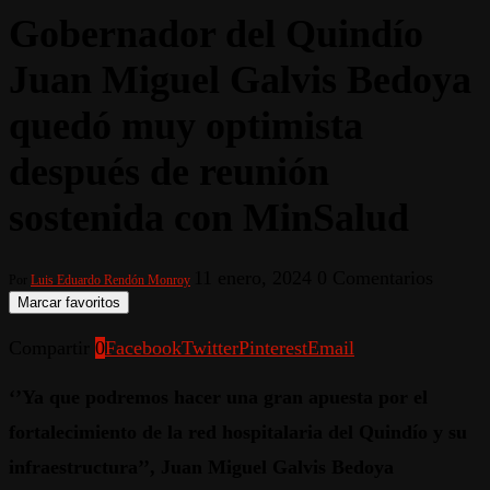
Gobernador del Quindío
Juan Miguel Galvis Bedoya
quedó muy optimista
después de reunión
sostenida con MinSalud
11 enero, 2024
0 Comentarios
Por
Luis Eduardo Rendón Monroy
Marcar favoritos
Compartir
0
Facebook
Twitter
Pinterest
Email
‘’Ya que podremos hacer una gran apuesta por el
fortalecimiento de la red hospitalaria del Quindío y su
infraestructura’’, Juan Miguel Galvis Bedoya