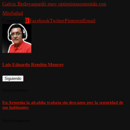
Galvis Bedoya
quedó muy optimista
sostenida con
MinSalud
Compartir
0
Facebook
Twitter
Pinterest
Email
Luis Eduardo Rendón Monroy
Siguiendo
Noticia Anterior
En Armenia la alcaldía trabaja sin descanso por la seguridad de
sus habitantes
Noticia Siguiente