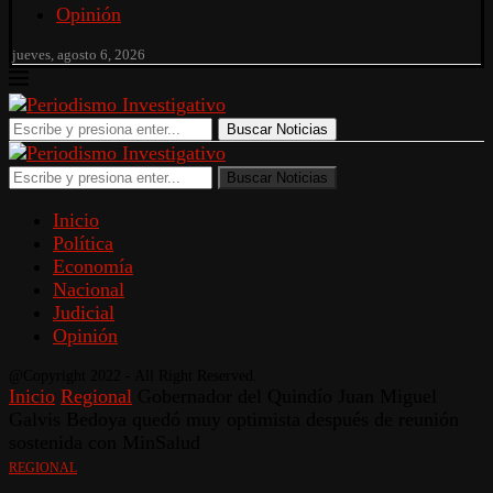
Opinión
jueves, agosto 6, 2026
Buscar Noticias
Buscar Noticias
Inicio
Política
Economía
Nacional
Judicial
Opinión
@Copyright 2022 - All Right Reserved.
Inicio
Regional
Gobernador del Quindío Juan Miguel
Galvis Bedoya quedó muy optimista después de reunión
sostenida con MinSalud
REGIONAL