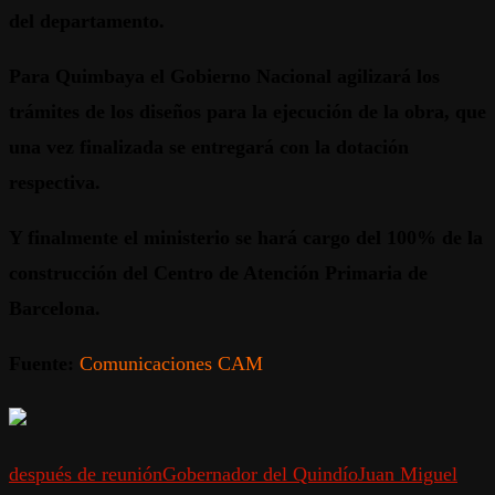
del departamento.
Para Quimbaya el Gobierno Nacional agilizará los
trámites de los diseños para la ejecución de la obra, que
una vez finalizada se entregará con la dotación
respectiva.
Y finalmente el ministerio se hará cargo del 100% de la
construcción del Centro de Atención Primaria de
Barcelona
.
Fuente:
Comunicaciones CAM
después de reunión
Gobernador del Quindío
Juan Miguel