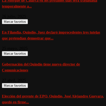
La Morgue de Calarcá en los próximos días será trasladada
temporalmente a...
26 julio, 2025
Marcar favoritos
En Filandia, Quindío, Juez declaró improcedentes tres tutelas
que pretendían demostrar que...
25 mayo, 2025
Marcar favoritos
Gobernación del Quindío tiene nuevo director de
Comunicaciones
27 abril, 2025
Marcar favoritos
Elección del gerente de EPQ, Quindío, José Alejandro Guevara,
quedó en firme...