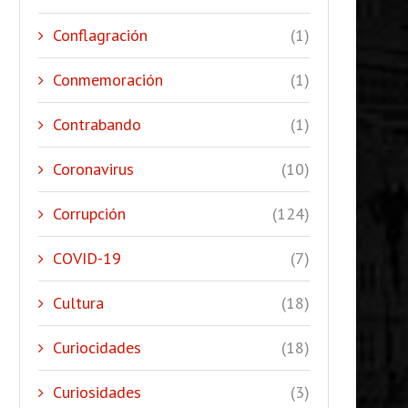
Conflagración
(1)
Conmemoración
(1)
Contrabando
(1)
Coronavirus
(10)
Corrupción
(124)
COVID-19
(7)
Cultura
(18)
Curiocidades
(18)
Curiosidades
(3)