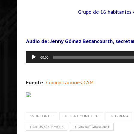
Grupo de 16 habitantes 
Audio de: Jenny Gómez Betancourth, secretari
Reproductor
00:00
de
audio
Fuente:
Comunicaciones CAM
16 HABITANTES
DEL CENTRO INTEGRAL
EN ARMENIA
GRADOS ACADÉMICOS
LOGRARON GRADUARSE