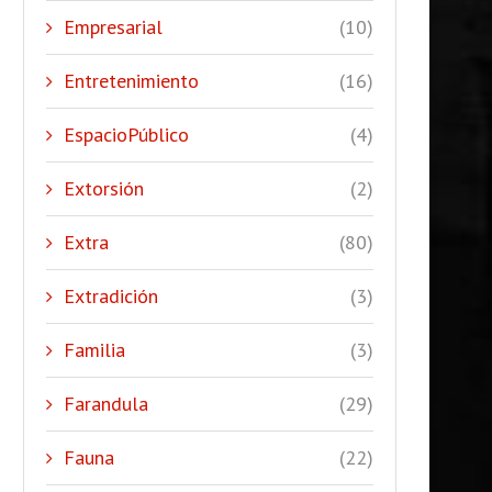
Empresarial
(10)
Entretenimiento
(16)
EspacioPúblico
(4)
Extorsión
(2)
Extra
(80)
Extradición
(3)
Familia
(3)
Farandula
(29)
Fauna
(22)