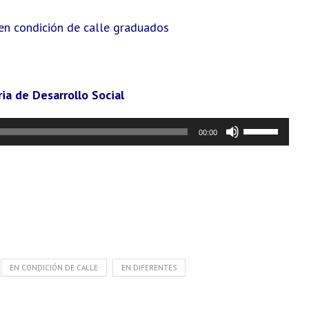
en condición de calle graduados
a de Desarrollo Social
Utiliza
00:00
las
teclas
de
flecha
arriba/abajo
para
EN CONDICIÓN DE CALLE
EN DIFERENTES
aumentar
o