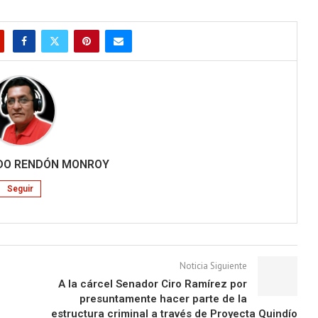
disminuir
el
volumen.
RDO RENDÓN MONROY
Seguir
Noticia Siguiente
A la cárcel Senador Ciro Ramírez por
presuntamente hacer parte de la
estructura criminal a través de Proyecta Quindío