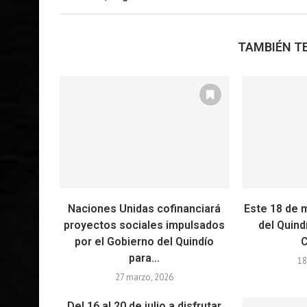
TAMBIÉN TE
Naciones Unidas cofinanciará
Este 18 de 
proyectos sociales impulsados
del Quind
por el Gobierno del Quindío
C
para...
18
27 marzo, 2026
Del 16 al 20 de julio a disfrutar