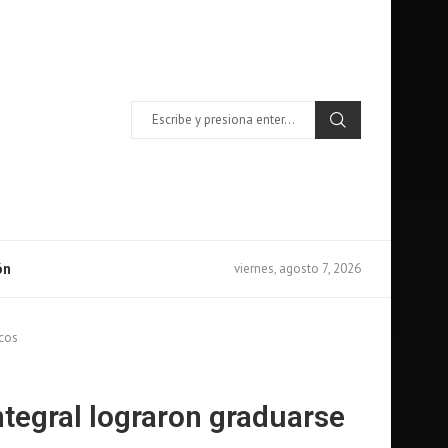
viernes, agosto 7, 2026
ón
icos
ntegral lograron graduarse