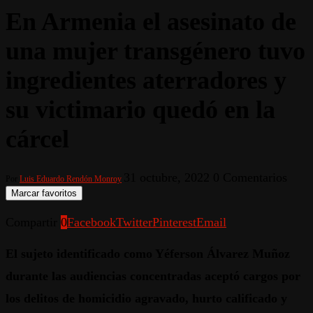
En Armenia el asesinato de
una mujer transgénero tuvo
ingredientes aterradores y
su victimario quedó en la
cárcel
31 octubre, 2022
0 Comentarios
Por
Luis Eduardo Rendón Monroy
Marcar favoritos
Compartir
0
Facebook
Twitter
Pinterest
Email
El sujeto identificado como Yéferson Álvarez Muñoz
durante las audiencias concentradas aceptó cargos por
los delitos de homicidio agravado, hurto calificado y