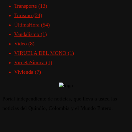
Transporte
(13)
Turismo
(24)
ÚltimaHora
(54)
Vandalismo
(1)
Video
(8)
VIRUELA DEL MONO
(1)
ViruelaSímica
(1)
Vivienda
(7)
Portal independiente de noticias, que lleva a usted las
noticias del Quindío, Colombia y el Mundo Entero.