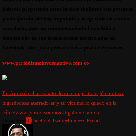
haberse perpetrado otros hechos similares con presunta
participación del hoy imputado y asegurado en centro
carcelario, pues su comportamiento homofóbico
demostrado en sus interacciones encontradas en
Facebook, dan para pensar en esa posible hipótesis.
www.periodismoinvestigativo.com.co
En Armenia el asesinato de una mujer transgénero tuvo
ingredientes aterradores y su victimario quedó en la
cárcel
www.periodismoinvestigativo.com.co
Compartir
0
Facebook
Twitter
Pinterest
Email