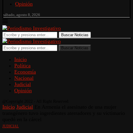
Opinión
sábado, agosto 8, 2026
Buscar Noticias
Buscar Noticias
Inicio
Política
Economía
Nacional
Judicial
Opinión
@Copyright 2022 - All Right Reserved.
Inicio
Judicial
En Armenia el asesinato de una mujer
transgénero tuvo ingredientes aterradores y su victimario
quedó en la cárcel
JUDICIAL