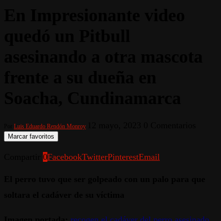
En Impresionante video
quedó un Pitbull
asesinando a otra mascota
frente a su dueña en
Soacha, Cundinamarca
12 mayo, 2023
0 Comentarios
Por
Luis Eduardo Rendón Monroy
Marcar favoritos
Compartir
0
Facebook
Twitter
Pinterest
Email
El perro tuvo que ser golpeado con un palo para que
soltara el cadáver de su víctima
Imagen portada:
recogen el cadáver del perro asesinado