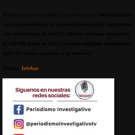
Respecto a las sanciones, la ley indica que
“su propietario
será sancionado por la autoridad municipal competente
con multa hasta de dos (2) salarios mínimos mensuales
(2′320.000 pesos en 2023) y estará obligado a pagar por
todos los daños causados a la mascota”.
Fuente:
Infobae