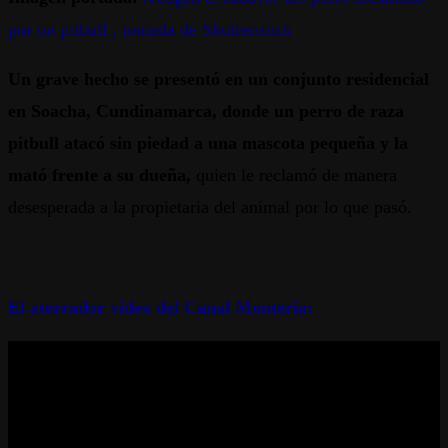
por un pitbull , tomada de Shutterstock
Un grave hecho se presentó en un conjunto residencial
en Soacha, Cundinamarca, donde un perro de raza
pitbull atacó sin piedad a una mascota pequeña y la
mató frente a su dueña,
quien le reclamó de manera
desesperada a la propietaria del animal por lo que pasó.
El aterrador video del Canal Montería: