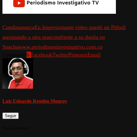
Cundinamarca
En Impresionante video quedó un Pitbull
asesinando a otra mascota
frente a su dueña en
Soacha
www.periodismoinvestigativo.com.co
Compartir
0
Facebook
Twitter
Pinterest
Email
Luis Eduardo Rendón Monroy
Seguir
Noticia Anterior