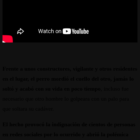
Frente a unos constructores, vigilante y otros residentes
en el lugar, el perro mordió el cuello del otro, jamás lo
soltó y acabó con su vida en poco tiempo
,
incluso fue
necesario que otro hombre lo golpeara con un palo para
que soltara su cadáver.
El hecho provocó la indignación de cientos de personas
en redes sociales por lo ocurrido y abrió la polémica