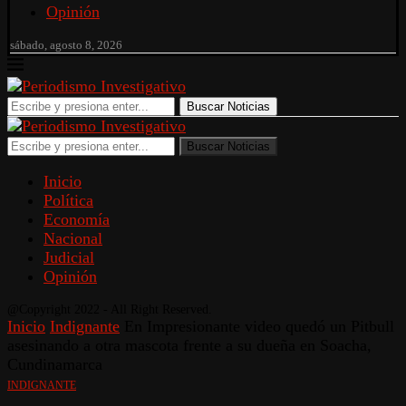
Opinión
sábado, agosto 8, 2026
Buscar Noticias
Buscar Noticias
Inicio
Política
Economía
Nacional
Judicial
Opinión
@Copyright 2022 - All Right Reserved.
Inicio
Indignante
En Impresionante video quedó un Pitbull
asesinando a otra mascota frente a su dueña en Soacha,
Cundinamarca
INDIGNANTE