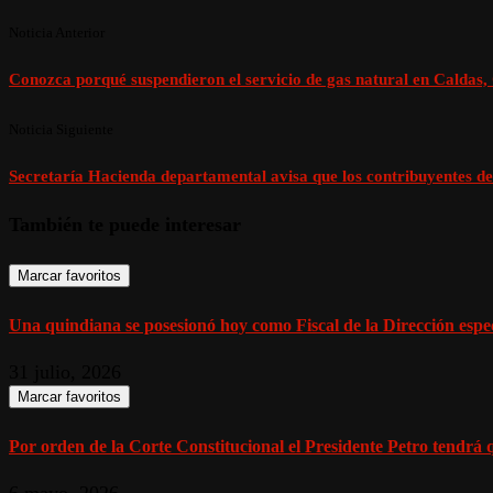
Noticia Anterior
Conozca porqué suspendieron el servicio de gas natural en Caldas,
Noticia Siguiente
Secretaría Hacienda departamental avisa que los contribuyentes del
También te puede interesar
Marcar favoritos
Una quindiana se posesionó hoy como Fiscal de la Dirección espec
31 julio, 2026
Marcar favoritos
Por orden de la Corte Constitucional el Presidente Petro tendrá q
6 mayo, 2026