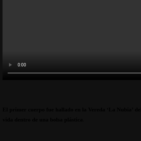
El primer cuerpo fue hallado en la Vereda ‘La Nubia’ del 
vida dentro de una bolsa plástica
.