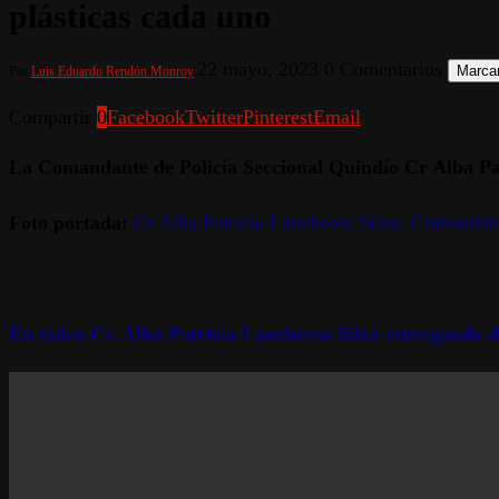
plásticas cada uno
22 mayo, 2023
0 Comentarios
Marcar
Por
Luis Eduardo Rendón Monroy
Compartir
0
Facebook
Twitter
Pinterest
Email
La Comandante de Policía Seccional Quindío Cr Alba Patr
Foto portada:
Cr Alba Patricia Lancheros Silva, Comandan
En video Cr. Alba Patricia Lancheros Silva entregando de