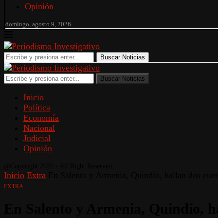
Opinión
domingo, agosto 9, 2026
Buscar Noticias
Buscar Noticias
Inicio
Política
Economía
Nacional
Judicial
Opinión
@Copyright 2022 - All Right Reserved.
Inicio
Extra
En Salento y Armenia, Quindío, hallan dos cuer
EXTRA
En Salento y Armenia, Quindío, ha