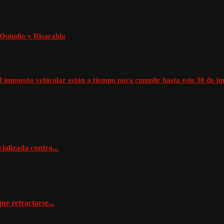
 Quindío y Risaralda
 impuesto vehicular están a tiempo para cumplir hasta este 30 de ju
ializada contra...
ue retractarse...