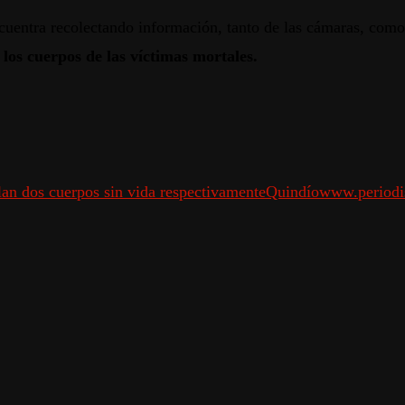
cuentra recolectando información, tanto de las cámaras, com
los cuerpos de las víctimas mortales.
lan dos cuerpos sin vida respectivamente
Quindío
www.periodi