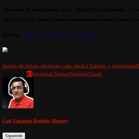
Personal de inteligencia de la Sijín Policía Quindío,
se en
específicos en donde fueron abandonadas esas bolsas con 
Fuente:
Comunicaciones Policía Quindío
dentro de bolsas plásticas cada uno
En Salento y Armenia
hal
Compartir
0
Facebook
Twitter
Pinterest
Email
Luis Eduardo Rendón Monroy
Siguiendo