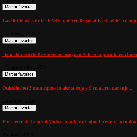
Marcar favoritos
Las disidencias de las FARC quieren llegar al Eje Cafetero e ingr
14 enero, 2025
Marcar favoritos
“la orden era de Presidencia” aseguró Policía implicado en chuza
15 septiembre, 2024
Marcar favoritos
Quindío con 3 municipios en alerta roja y 9 en alerta naranja...
13 mayo, 2024
Marcar favoritos
Por cierre de General Motors planta de Colmotores en Colombia 
26 abril, 2024