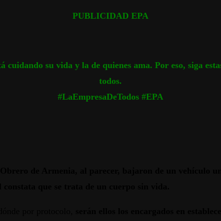
PUBLICIDAD EPA
tá cuidando su vida y la de quienes ama. Por eso, siga es
todos.
#LaEmpresaDeTodos #EPA
io Obrero de Armenia, al parecer, bajaron de un vehículo u
l constata que se trata de un cuerpo sin vida.
dónde por protocolo,
serán ellos los encargados en establec