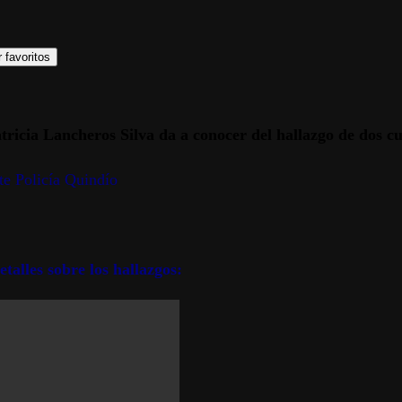
 favoritos
icia Lancheros Silva da a conocer del hallazgo de dos cue
te Policía Quindío
talles sobre los hallazgos: