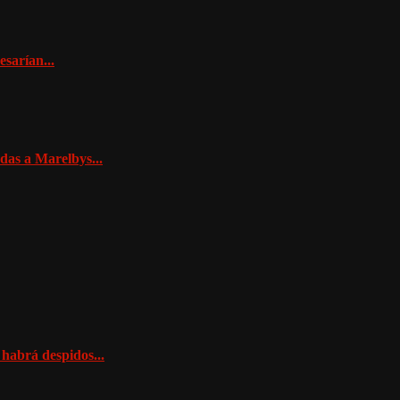
esarían...
das a Marelbys...
habrá despidos...