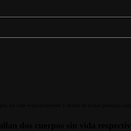
pos sin vida respectivamente y dentro de bolsas plásticas cad
llan dos cuerpos sin vida respecti