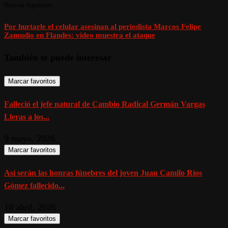
Noticia Siguiente
Por hurtarle el celular asesinan al periodista Marcos Felipe
Zamudio en Flandes: video muestra el ataque
También te puede interesar
Marcar favoritos
Falleció el jefe natural de Cambio Radical Germán Vargas
Lleras a los...
9 mayo, 2026
Marcar favoritos
Así serán las honras fúnebres del joven Juan Camilo Ríos
Gómez fallecido...
10 abril, 2026
Marcar favoritos