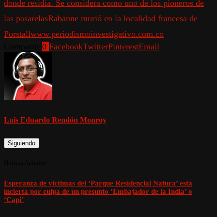
donde residía. Se considera como uno de los pioneros de
las pasarelas
Rabanne murió en la localidad francesa de
Porstall
www.periodismoinvestigativo.com.co
Compartir
0
Facebook
Twitter
Pinterest
Email
Luis Eduardo Rendón Monroy
Siguiendo
Noticia Anterior
Esperanza de victimas del ‘Parque Residencial Natura’ está
incierta por culpa de un presunto ‘Embajador de la India’ o
‘Capi’