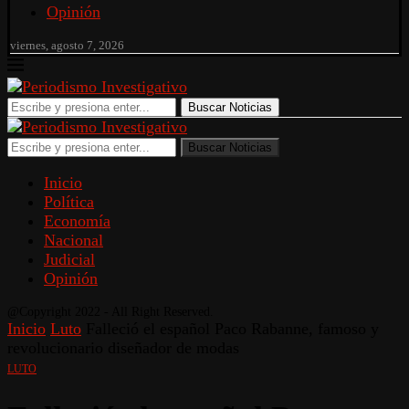
Opinión
viernes, agosto 7, 2026
Buscar Noticias
Buscar Noticias
Inicio
Política
Economía
Nacional
Judicial
Opinión
@Copyright 2022 - All Right Reserved.
Inicio
Luto
Falleció el español Paco Rabanne, famoso y
revolucionario diseñador de modas
LUTO