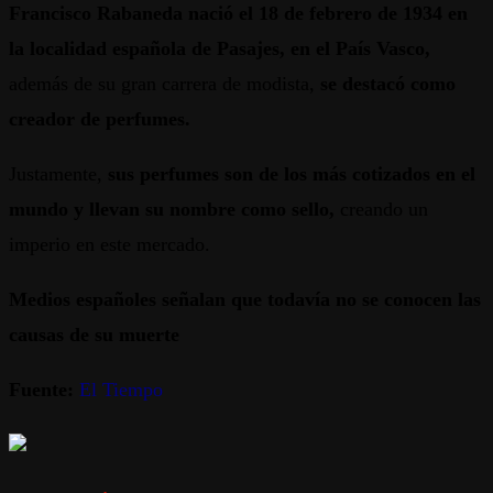
Francisco Rabaneda nació el 18 de febrero de 1934 en
la localidad española de Pasajes, en el País Vasco,
además de su gran carrera de modista,
se destacó como
creador de perfumes.
Justamente,
sus perfumes son de los más cotizados en el
mundo y llevan su nombre como sello,
creando un
imperio en este mercado.
Medios españoles señalan que todavía no se conocen las
causas de su muerte
Fuente:
El Tiempo