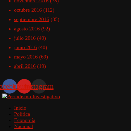
noviembre 2016
(78)
octubre 2016
(112)
septiembre 2016
(85)
agosto 2016
(92)
julio 2016
(49)
junio 2016
(40)
mayo 2016
(69)
abril 2016
(19)
acebook
Youtube
Instagram
Inicio
Política
Economía
Nacional