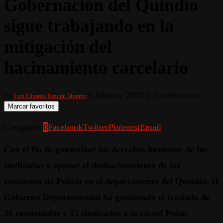
Gobernación del Quindío
sigue trabajando en la
mitigación del
hacinamiento carcelario
6 febrero, 2022
0 Comentarios
Por
Luis Eduardo Rendón Monroy
Marcar favoritos
Compartir
0
Facebook
Twitter
Pinterest
Email
Con el fin de garantizar los derechos humanos de los
sindicados y apoyar el deshacinamiento de las
estaciones de Policía en el departamento del Quindío, el
Gobierno Departamental ha gestionado el traslado de
36 condenados y 13 sindicados a la cárcel Peñas