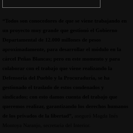
“Todos son conocedores de que se viene trabajando en
un proyecto muy grande que gestionó el Gobierno
Departamental de 12.000 millones de pesos
aproximadamente, para desarrollar el módulo en la
cárcel Peñas Blancas; pero en este momento y para
colaborar con el trabajo que viene realizando la
Defensoría del Pueblo y la Procuraduría, se ha
gestionado el traslado de estos condenados y
sindicados; con esto damos cuenta del trabajo que
queremos realizar, garantizando los derechos humanos
de los privados de la libertad”,
aseguró Magda Inés
Montoya Naranjo, secretaria del Interior.