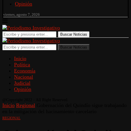
Opinión
viernes, agosto 7, 2026
Buscar Noticias
Buscar Noticias
Inicio
Política
Economía
Nacional
Judicial
Opinión
@Copyright 2022 - All Right Reserved.
Inicio
Regional
Gobernación del Quindío sigue trabajando
en la mitigación del hacinamiento carcelario
REGIONAL