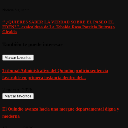
Noticia Siguiente
‘’ ¿QUIERES SABER LA VERDAD SOBRE EL PASEO EL
EDÉN?’’, exalcaldesa de La Tebaida Rosa Patricia Buitrago
Giraldo
También te puede interesar
Marcar favoritos
Tribunal Administrativo del Quindío profirió sentencia
favorable en primera instancia dentro del...
2 marzo, 2026
Marcar favoritos
El Quindío avanza hacia una morgue departamental digna y
moderna