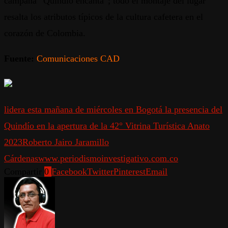
campaña “Quindío encanta”; todo el montaje del lugar
resalta los atributos típicos de la cultura cafetera en el
corazón de Colombia.
Fuente:
Comunicaciones CAD
lidera esta mañana de miércoles en Bogotá la presencia del
Quindío en la apertura de la 42° Vitrina Turística Anato
2023
Roberto Jairo Jaramillo
Cárdenas
www.periodismoinvestigativo.com.co
Compartir
0
Facebook
Twitter
Pinterest
Email