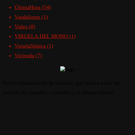
ÚltimaHora
(54)
Vandalismo
(1)
Video
(8)
VIRUELA DEL MONO
(1)
ViruelaSímica
(1)
Vivienda
(7)
Portal independiente de noticias, que lleva a usted las
noticias del Quindío, Colombia y el Mundo Entero.