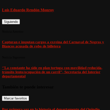
Luis Eduardo Rendón Monroy
Siguiendo
Noticia Anterior
Capturan e imputan cargos a exreina del Carnaval de Negros y
Blancos acusada de robo de billetera
Noticia Siguiente
‘’La constante ha sido en plan tortuga con movilidad reducida,
tránsito lento/ocupación de un carril’’, Secretaría del Interior
departamental
También te puede interesar
Marcar favoritos
Por primera vez en la historia el departamento del Quindío