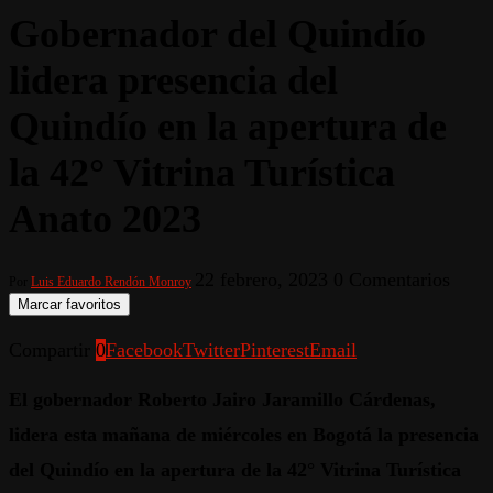
Gobernador del Quindío
lidera presencia del
Quindío en la apertura de
la 42° Vitrina Turística
Anato 2023
22 febrero, 2023
0 Comentarios
Por
Luis Eduardo Rendón Monroy
Marcar favoritos
Compartir
0
Facebook
Twitter
Pinterest
Email
El gobernador Roberto Jairo Jaramillo Cárdenas,
lidera esta mañana de miércoles en Bogotá la presencia
del Quindío en la apertura de la 42° Vitrina Turística