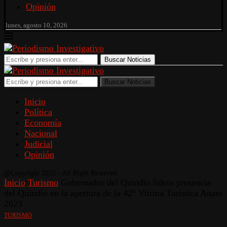
Opinión
lunes, agosto 10, 2026
Buscar Noticias
Buscar Noticias
Inicio
Política
Economía
Nacional
Judicial
Opinión
@Copyright 2022 - All Right Reserved.
Inicio
Turismo
Gobernador del Quindío lidera presencia
del Quindío en la apertura de la 42° Vitrina Turística Anato
2023
TURISMO