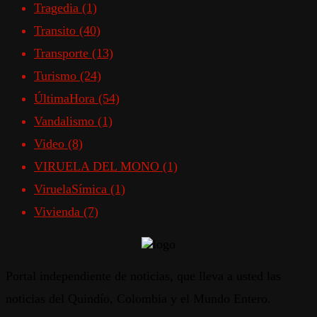
Tragedia
(1)
Transito
(40)
Transporte
(13)
Turismo
(24)
ÚltimaHora
(54)
Vandalismo
(1)
Video
(8)
VIRUELA DEL MONO
(1)
ViruelaSímica
(1)
Vivienda
(7)
Portal independiente de noticias, que lleva a usted las
noticias del Quindío, Colombia y el Mundo Entero.