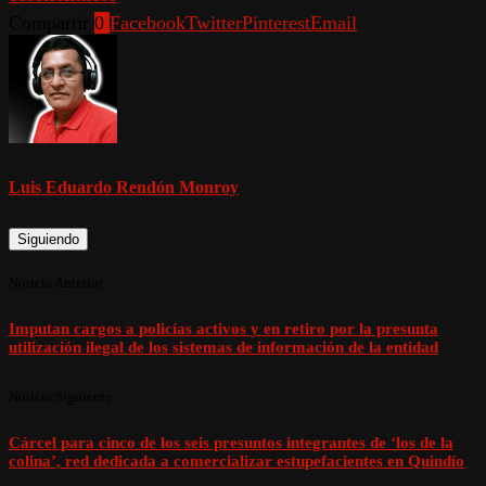
Compartir
0
Facebook
Twitter
Pinterest
Email
Luis Eduardo Rendón Monroy
Siguiendo
Noticia Anterior
Imputan cargos a policías activos y en retiro por la presunta
utilización ilegal de los sistemas de información de la entidad
Noticia Siguiente
Cárcel para cinco de los seis presuntos integrantes de ‘los de la
colina’, red dedicada a comercializar estupefacientes en Quindío