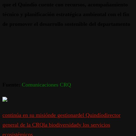
que el Quindío cuente con recursos, acompañamiento
técnico y planificación estratégica ambiental con el fin
de promover el desarrollo sostenible del departamento
Fuente:
Comunicaciones CRQ
continúa en su misión
de gestionar
del Quindío
director
general de la CRQ
la biodiversidad
y los servicios
ecosistémicos