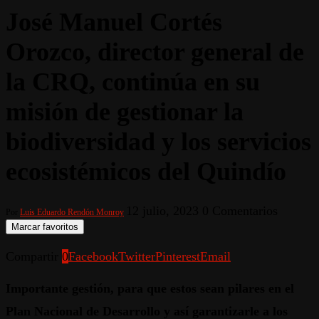
José Manuel Cortés
Orozco, director general de
la CRQ, continúa en su
misión de gestionar la
biodiversidad y los servicios
ecosistémicos del Quindío
12 julio, 2023
0 Comentarios
Por
Luis Eduardo Rendón Monroy
Marcar favoritos
Compartir
0
Facebook
Twitter
Pinterest
Email
Importante gestión, para que estos sean pilares en el
Plan Nacional de Desarrollo y así garantizarle a los