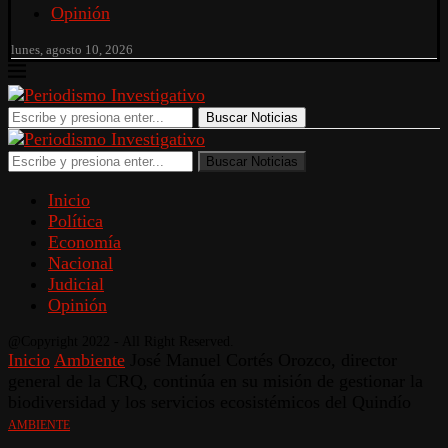
Opinión
lunes, agosto 10, 2026
Buscar Noticias
Buscar Noticias
Inicio
Política
Economía
Nacional
Judicial
Opinión
@Copyright 2022 - All Right Reserved.
Inicio
Ambiente
José Manuel Cortés Orozco, director
general de la CRQ, continúa en su misión de gestionar la
biodiversidad y los servicios ecosistémicos del Quindío
AMBIENTE