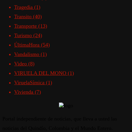
Tragedia
(1)
Transito
(40)
Transporte
(13)
Turismo
(24)
ÚltimaHora
(54)
Vandalismo
(1)
Video
(8)
VIRUELA DEL MONO
(1)
ViruelaSímica
(1)
Vivienda
(7)
Portal independiente de noticias, que lleva a usted las
noticias del Quindío, Colombia y el Mundo Entero.