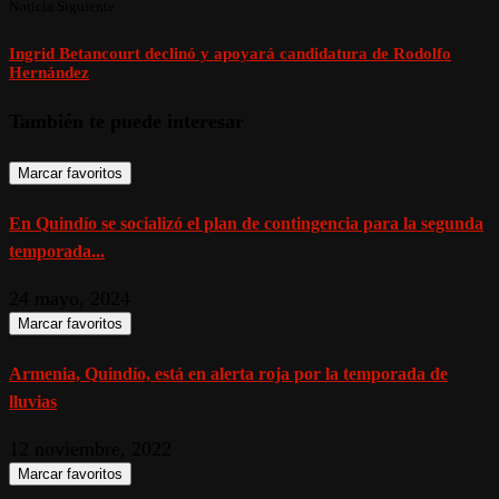
Noticia Siguiente
Ingrid Betancourt declinó y apoyará candidatura de Rodolfo
Hernández
También te puede interesar
Marcar favoritos
En Quindío se socializó el plan de contingencia para la segunda
temporada...
24 mayo, 2024
Marcar favoritos
Armenia, Quindío, está en alerta roja por la temporada de
lluvias
12 noviembre, 2022
Marcar favoritos