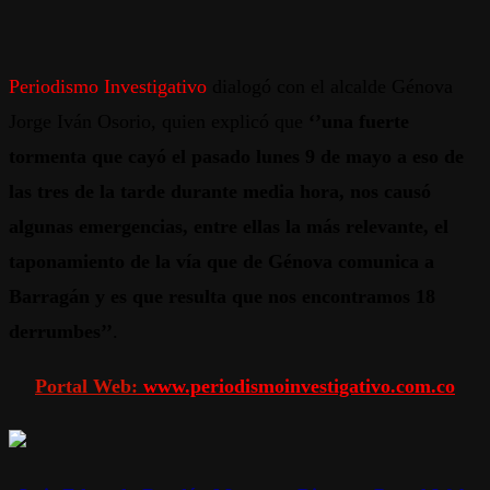
Periodismo Investigativo
dialogó con el alcalde Génova
Jorge Iván Osorio, quien explicó que
‘’una fuerte
tormenta que cayó el pasado lunes 9 de mayo a eso de
las tres de la tarde durante media hora, nos causó
algunas emergencias, entre ellas la más relevante, el
taponamiento de la vía que de Génova comunica a
Barragán y es que resulta que nos encontramos 18
derrumbes’’
.
Portal Web:
www.periodismoinvestigativo.com.co