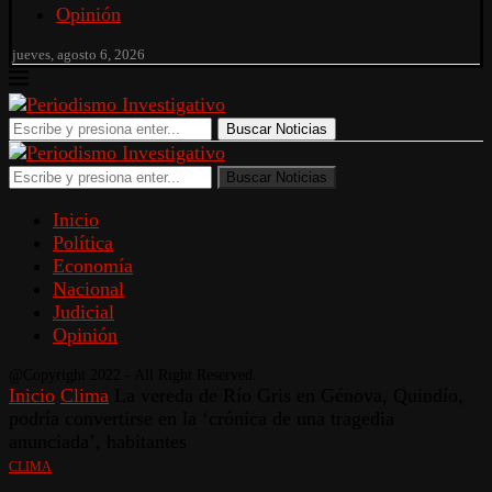
Opinión
jueves, agosto 6, 2026
Buscar Noticias
Buscar Noticias
Inicio
Política
Economía
Nacional
Judicial
Opinión
@Copyright 2022 - All Right Reserved.
Inicio
Clima
La vereda de Río Gris en Génova, Quindío,
podría convertirse en la ‘crónica de una tragedia
anunciada’, habitantes
CLIMA