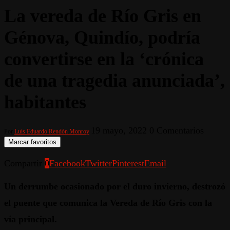
La vereda de Río Gris en
Génova, Quindío, podría
convertirse en la ‘crónica
de una tragedia anunciada’,
habitantes
19 mayo, 2022
0 Comentarios
Por
Luis Eduardo Rendón Monroy
Marcar favoritos
Compartir
0
Facebook
Twitter
Pinterest
Email
Un derrumbe ocasionado por el duro invierno, destrozó
el puente que comunica la Vereda de Río Gris con la
vía principal.