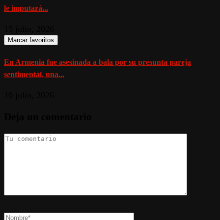
le imputará...
15 julio, 2026
Marcar favoritos
En Armenia fue asesinada a bala por su presunta pareja
sentimental, una...
10 julio, 2026
Deja un comentario