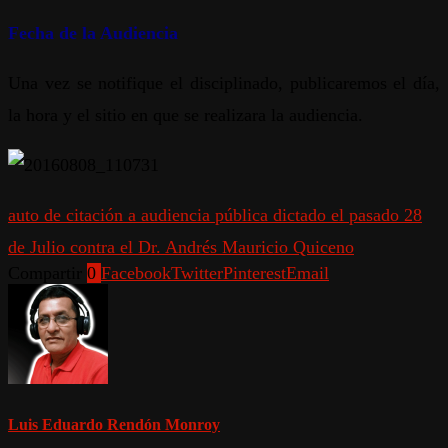
Fecha de la Audiencia
Una vez se notifique el disciplinado, publicaremos el día,
la hora y el sitio en que se realizara la audiencia.
auto de citación a audiencia pública dictado el pasado 28
de Julio contra el Dr. Andrés Mauricio Quiceno
Compartir
0
Facebook
Twitter
Pinterest
Email
Luis Eduardo Rendón Monroy