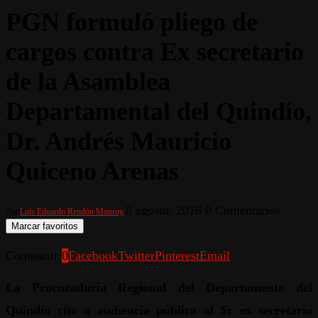
PGN formuló pliego de
cargos contra Ex secretario
de la Asamblea
Departamental del Quindío,
Dr. Andrés Mauricio
Quiceno Arenas
8 agosto, 2016
0 Comentarios
Por
Luis Eduardo Rendón Monroy
Marcar favoritos
Compartir
0
Facebook
Twitter
Pinterest
Email
La Procuraduría Regional del Departamento del
Quindío cito a audiencia pública al Sr ex secretario