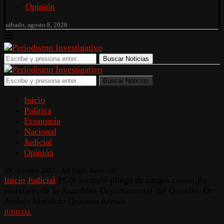
Opinión
sábado, agosto 8, 2026
Buscar Noticias
Buscar Noticias
Inicio
Política
Economía
Nacional
Judicial
Opinión
@Copyright 2022 - All Right Reserved.
Inicio
Judicial
PGN formuló pliego de cargos contra Ex
secretario de la Asamblea Departamental del Quindío, Dr.
Andrés Mauricio Quiceno Arenas
JUDICIAL