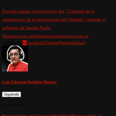
Fiscalía avanza en el proceso del ‘’Carrusel de la
contratación de la gobernación del Quindío’’ durante el
gobierno de Sandra Paola
Hurtado
www.periodismoinvestigativo.com.co
Compartir
0
Facebook
Twitter
Pinterest
Email
Luis Eduardo Rendón Monroy
Siguiendo
Noticia Anterior
Representante a la Cámara John Edgar Pérez se opone al