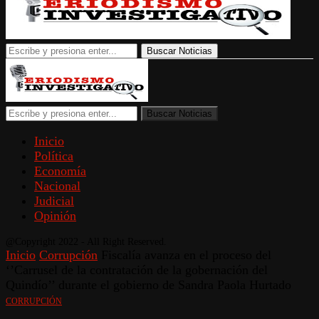
Buscar Noticias
Buscar Noticias
Inicio
Política
Economía
Nacional
Judicial
Opinión
@Copyright 2022 - All Right Reserved.
Inicio
Corrupción
Fiscalía avanza en el proceso del
‘’Carrusel de la contratación de la gobernación del
Quindío’’ durante el gobierno de Sandra Paola Hurtado
CORRUPCIÓN