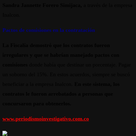
Sandra Jannette Forero Simijaca,
a través de la empresa
Inalcon.
Pactos de comisiones en la contratación
La Fiscalía demostró que los contratos fueron
irregulares y que se habrían manejado pactos con
comisiones
donde había que destinar un porcentaje. Pagar
un soborno del 15%. En estos acuerdos, siempre se buscó
beneficiar a la empresa Inalcon.
En este sistema, los
contratos le fueron arrebatados a personas que
concursaron para obtenerlos.
www.periodismoinvestigativo.com.co