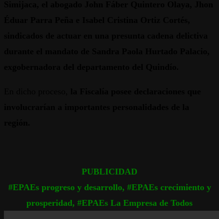
Simijaca, el abogado John Fáber Quintero Olaya, Jhon
Éduar Parra Peña e Isabel Cristina Ortiz Cortés,
sindicados de actuar en una presunta cadena delictiva
durante el mandato de Sandra Paola Hurtado Palacio,
exgobernadora del departamento del Quindío.
En dicho proceso,
la Fiscalía posee declaraciones que
involucrarían a importantes personalidades de la
región.
PUBLICIDAD
#EPAEs progreso y desarrollo, #EPAEs crecimiento y
prosperidad, #EPAEs La Empresa de Todos