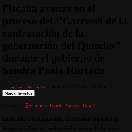
Fiscalía avanza en el
proceso del ‘’Carrusel de la
contratación de la
gobernación del Quindío’’
durante el gobierno de
Sandra Paola Hurtado
4 mayo, 2023
0 Comentarios
Por
Luis Eduardo Rendón Monroy
Marcar favoritos
Compartir
0
Facebook
Twitter
Pinterest
Email
La fiscalía 1 Delegada ante el Tribunal Superior de
Armenia y Pereira realizará el próximo 11 de mayo