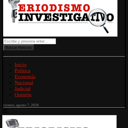
Buscar Noticias
Inicio
Política
Economía
Nacional
Judicial
Opinión
viernes, agosto 7, 2026