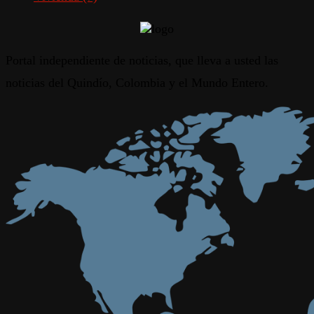
Portal independiente de noticias, que lleva a usted las
noticias del Quindío, Colombia y el Mundo Entero.